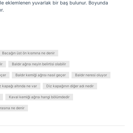
le eklemlenen yuvarlak bir baş bulunur. Boyunda
r.
Bacağın üst ön kısmına ne denir
ir
Baldır ağrısı neyin belirtisi olabilir
eçer
Baldır kemiği ağrısı nasıl geçer
Baldır neresi oluyor
z kapağı altında ne var
Diz kapağının diğer adı nedir
Kaval kemiği ağrısı hangi bölümdedir
rasına ne denir