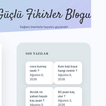
Güçlü Fikirler Blogu
Sağlam önerilerle hayatını güçlendir!
ilbet bahis sitesi
SIDEBAR
SON YAZILAR
coco kumaş
Kum beji boya
nedir ?
hangi renktir ?
Ağustos 6,
Ağustos 6,
2026
2026
Avcılık ve
80 puan kaç
yaban hayatı
olur ?
kaç puan ?
Ağustos 3,
Ağustos 5,
2026