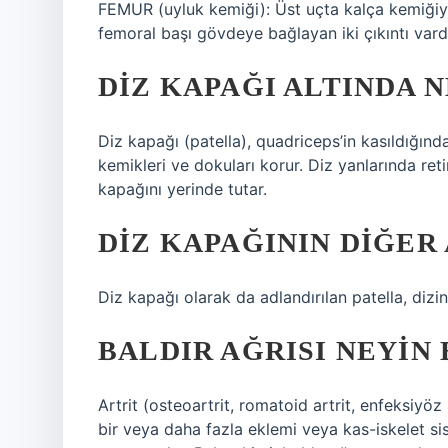
FEMUR (uyluk kemiği): Üst uçta kalça kemiğiy
femoral başı gövdeye bağlayan iki çıkıntı vardı
DIZ KAPAĞI ALTINDA N
Diz kapağı (patella), quadriceps’in kasıldığında
kemikleri ve dokuları korur. Diz yanlarında reti
kapağını yerinde tutar.
DIZ KAPAĞININ DIĞER 
Diz kapağı olarak da adlandırılan patella, dizi
BALDIR AĞRISI NEYIN 
Artrit (osteoartrit, romatoid artrit, enfeksiyöz 
bir veya daha fazla eklemi veya kas-iskelet siste