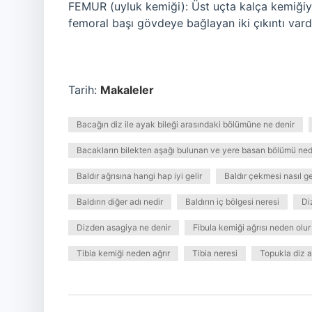
FEMUR (uyluk kemiği): Üst uçta kalça kemiğiy
femoral başı gövdeye bağlayan iki çıkıntı vardı
Tarih:
Makaleler
Bacağın diz ile ayak bileği arasındaki bölümüne ne denir
Bacakların bilekten aşağı bulunan ve yere basan bölümü ned
Baldır ağrısına hangi hap iyi gelir
Baldır çekmesi nasıl g
Baldırın diğer adı nedir
Baldırın iç bölgesi neresi
Di
Dizden asagiya ne denir
Fibula kemiği ağrısı neden olur
Tibia kemiği neden ağrır
Tibia neresi
Topukla diz a