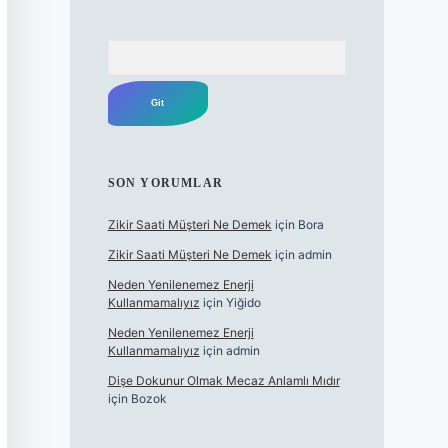
Arama
SON YORUMLAR
Zikir Saati Müşteri Ne Demek
için
Bora
Zikir Saati Müşteri Ne Demek
için
admin
Neden Yenilenemez Enerji
Kullanmamalıyız
için
Yiğido
Neden Yenilenemez Enerji
Kullanmamalıyız
için
admin
Dişe Dokunur Olmak Mecaz Anlamlı Mıdır
için
Bozok