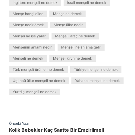
İngiltere menşeli ne demek
İsrail menşeli ne demek
Menşe hangi dilde
Menşe ne demek
Menşe nedir örnek
Menşe ülke nedir
Menşei ne işe yarar
Menşeili araç ne demek
Menşeinin anlamı nedir
Menşeli ne anlama gelir
Menşeli ne demek
Menşeli ürün ne demek
Türk menşeli ürünler ne demek
Türkiye menşeli ne demek
Üçüncü ülke menşeli ne demek
Yabancı menşeli ne demek
Yurtdışı menşeli ne demek
Önceki Yazı
Kolik Bebekler Kaç Saatte Bir Emzirilmeli