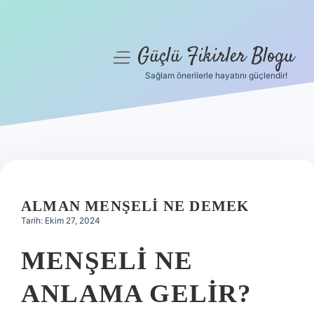
Güçlü Fikirler Blogu
menüyü
aç
Sağlam önerilerle hayatını güçlendir!
Anasayfa
Gizlilik Politikası
Yasal Uyarı
Hakkımızda
ALMAN MENŞELI NE DEMEK
Tarih: Ekim 27, 2024
MENŞELI NE
ANLAMA GELIR?