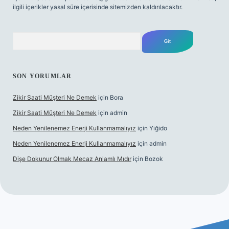
ilgili içerikler yasal süre içerisinde sitemizden kaldırılacaktır.
Arama
SON YORUMLAR
Zikir Saati Müşteri Ne Demek
için
Bora
Zikir Saati Müşteri Ne Demek
için
admin
Neden Yenilenemez Enerji Kullanmamalıyız
için
Yiğido
Neden Yenilenemez Enerji Kullanmamalıyız
için
admin
Dişe Dokunur Olmak Mecaz Anlamlı Mıdır
için
Bozok
et bahis sitesi