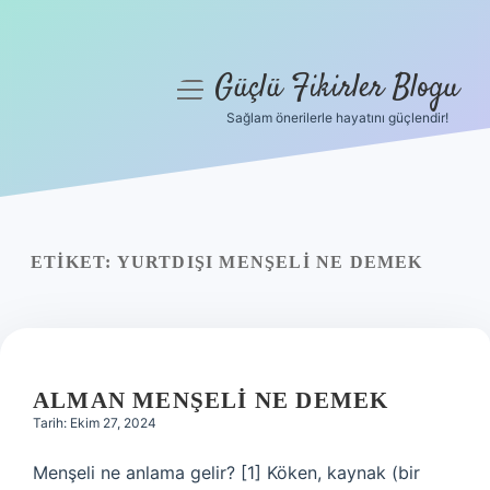
Güçlü Fikirler Blogu
menüyü
aç
Sağlam önerilerle hayatını güçlendir!
Anasayfa
Gizlilik Politikası
Yasal Uyarı
ETIKET:
YURTDIŞI MENŞELI NE DEMEK
Hakkımızda
ALMAN MENŞELI NE DEMEK
Tarih: Ekim 27, 2024
Menşeli ne anlama gelir? [1] Köken, kaynak (bir