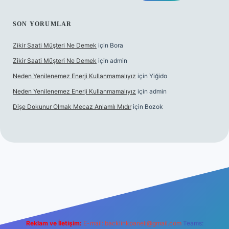
SON YORUMLAR
Zikir Saati Müşteri Ne Demek
için
Bora
Zikir Saati Müşteri Ne Demek
için
admin
Neden Yenilenemez Enerji Kullanmamalıyız
için
Yiğido
Neden Yenilenemez Enerji Kullanmamalıyız
için
admin
Dişe Dokunur Olmak Mecaz Anlamlı Mıdır
için
Bozok
ahis sitesi
Reklam ve İletişim:
E-mail:
backlinkpaneli@gmail.com
Teams: