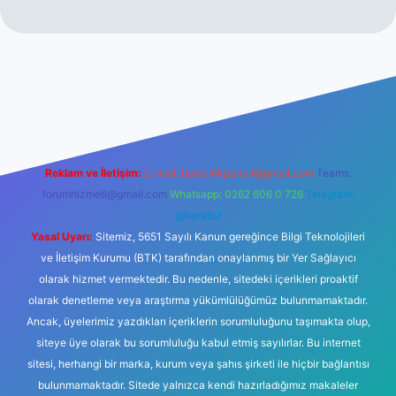
 sitesi
Reklam ve İletişim:
E-mail:
backlinkpaneli@gmail.com
Teams:
forumhizmeti@gmail.com
Whatsapp: 0262 606 0 726
Telegram:
@karabul
Yasal Uyarı:
Sitemiz, 5651 Sayılı Kanun gereğince Bilgi Teknolojileri
ve İletişim Kurumu (BTK) tarafından onaylanmış bir Yer Sağlayıcı
olarak hizmet vermektedir. Bu nedenle, sitedeki içerikleri proaktif
olarak denetleme veya araştırma yükümlülüğümüz bulunmamaktadır.
Ancak, üyelerimiz yazdıkları içeriklerin sorumluluğunu taşımakta olup,
siteye üye olarak bu sorumluluğu kabul etmiş sayılırlar. Bu internet
sitesi, herhangi bir marka, kurum veya şahıs şirketi ile hiçbir bağlantısı
bulunmamaktadır. Sitede yalnızca kendi hazırladığımız makaleler