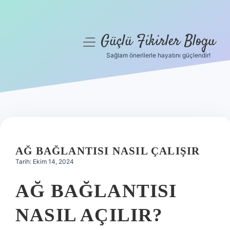
Güçlü Fikirler Blogu
menüyü
aç
Sağlam önerilerle hayatını güçlendir!
Anasayfa
Gizlilik Politikası
Yasal Uyarı
Hakkımızda
AĞ BAĞLANTISI NASIL ÇALIŞIR
Tarih: Ekim 14, 2024
AĞ BAĞLANTISI
NASIL AÇILIR?