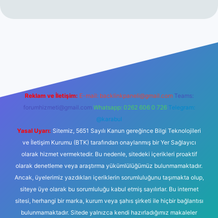
 bahis sitesi
Reklam ve İletişim:
E-mail:
backlinkpaneli@gmail.com
Teams:
forumhizmeti@gmail.com
Whatsapp: 0262 606 0 726
Telegram:
@karabul
Yasal Uyarı:
Sitemiz, 5651 Sayılı Kanun gereğince Bilgi Teknolojileri
ve İletişim Kurumu (BTK) tarafından onaylanmış bir Yer Sağlayıcı
olarak hizmet vermektedir. Bu nedenle, sitedeki içerikleri proaktif
olarak denetleme veya araştırma yükümlülüğümüz bulunmamaktadır.
Ancak, üyelerimiz yazdıkları içeriklerin sorumluluğunu taşımakta olup,
siteye üye olarak bu sorumluluğu kabul etmiş sayılırlar. Bu internet
sitesi, herhangi bir marka, kurum veya şahıs şirketi ile hiçbir bağlantısı
bulunmamaktadır. Sitede yalnızca kendi hazırladığımız makaleler