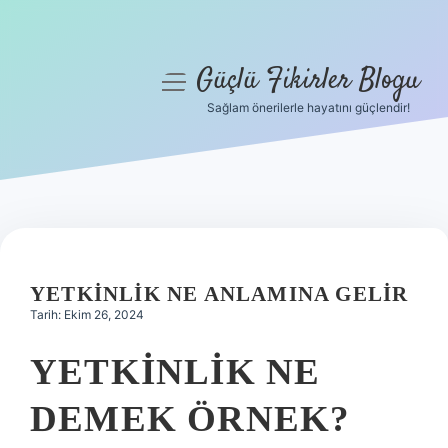
Güçlü Fikirler Blogu
menüyü
aç
Sağlam önerilerle hayatını güçlendir!
Anasayfa
Gizlilik Politikası
Yasal Uyarı
Hakkımızda
YETKINLIK NE ANLAMINA GELIR
Tarih: Ekim 26, 2024
YETKINLIK NE
DEMEK ÖRNEK?