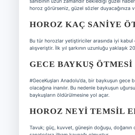
sahibinin uzun zamandır beklediği güzel haber
horoz görürseniz, güzel sözler duyacağınıza ve
HOROZ KAÇ SANIYE Ö
Bu tür horozlar yetiştiriciler arasında iyi kabu
alışveriştir. İlk yıl şarkının uzunluğu yaklaşık 2
GECE BAYKUŞ ÖTMESI 
#GeceKuşları Anadolu’da, bir baykuşun gece 
olacağına inanılır. Bu nedenle baykuşun uğursuz
baykuşların öldürülmesine yol açar.
HOROZ NEYI TEMSIL E
Tavuk; güç, kuvvet, güneşin doğuşu, doğanın ca
sanatçılara ilham kaynağı olmuştur.