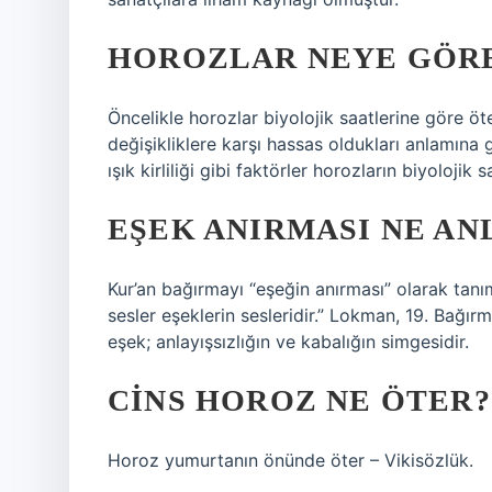
HOROZLAR NEYE GÖR
Öncelikle horozlar biyolojik saatlerine göre öt
değişikliklere karşı hassas oldukları anlamına g
ışık kirliliği gibi faktörler horozların biyolojik
EŞEK ANIRMASI NE AN
Kur’an bağırmayı “eşeğin anırması” olarak tanıml
sesler eşeklerin sesleridir.” Lokman, 19. Bağı
eşek; anlayışsızlığın ve kabalığın simgesidir.
CINS HOROZ NE ÖTER?
Horoz yumurtanın önünde öter – Vikisözlük.