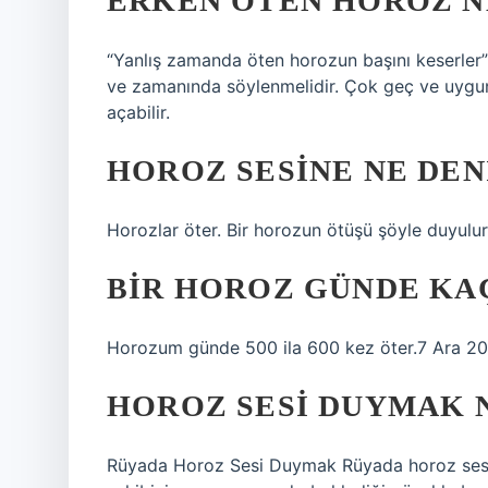
ERKEN ÖTEN HOROZ N
“Yanlış zamanda öten horozun başını keserler
ve zamanında söylenmelidir. Çok geç ve uygun
açabilir.
HOROZ SESINE NE DEN
Horozlar öter. Bir horozun ötüşü şöyle duyulur: 
BIR HOROZ GÜNDE KA
Horozum günde 500 ila 600 kez öter.7 Ara 2
HOROZ SESI DUYMAK 
Rüyada Horoz Sesi Duymak Rüyada horoz sesi d