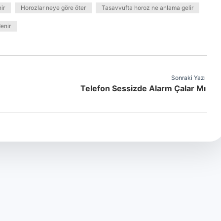
ir
Horozlar neye göre öter
Tasavvufta horoz ne anlama gelir
enir
Sonraki Yazı
Telefon Sessizde Alarm Çalar Mı