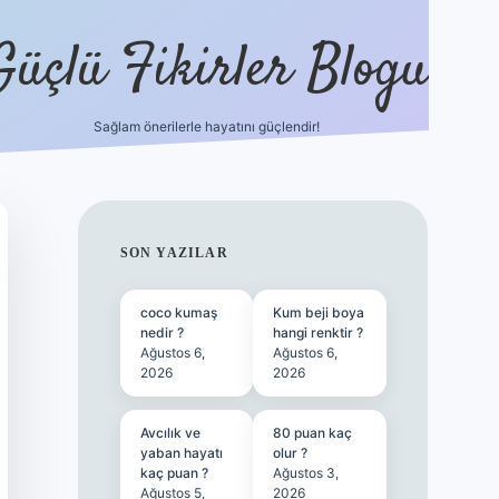
Güçlü Fikirler Blogu
Sağlam önerilerle hayatını güçlendir!
ilbet bahis sitesi
SIDEBAR
SON YAZILAR
coco kumaş
Kum beji boya
nedir ?
hangi renktir ?
Ağustos 6,
Ağustos 6,
2026
2026
Avcılık ve
80 puan kaç
yaban hayatı
olur ?
kaç puan ?
Ağustos 3,
Ağustos 5,
2026