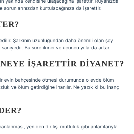
in yakında kendisine ulaşacağına işarettir. Rüyanızda
 sorunlarınızdan kurtulacağınıza da işarettir.
TER?
l edilir. Şarkının uzunluğundan daha önemli olan şey
0 saniyedir. Bu süre ikinci ve üçüncü yıllarda artar.
NEYE IŞARETTIR DIYANET?
bir evin bahçesinde ötmesi durumunda o evde ölüm
luk ve ölüm getirdiğine inanılır. Ne yazık ki bu inanç
DER?
nlanması, yeniden diriliş, mutluluk gibi anlamlarıyla