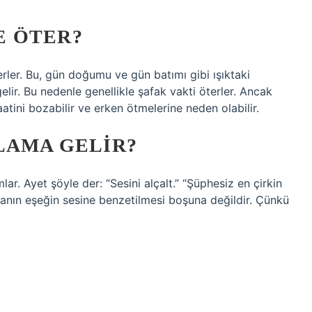
E ÖTER?
erler. Bu, gün doğumu ve gün batımı gibi ışıktaki
elir. Bu nedenle genellikle şafak vakti öterler. Ancak
 saatini bozabilir ve erken ötmelerine neden olabilir.
LAMA GELIR?
ar. Ayet şöyle der: “Sesini alçalt.” “Şüphesiz en çirkin
rmanın eşeğin sesine benzetilmesi boşuna değildir. Çünkü