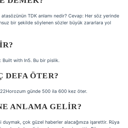
E DEMEK?
” atasözünün TDK anlamı nedir? Cevap: Her söz yerinde
suz bir şekilde söylenen sözler büyük zararlara yol
IR?
Built with In5. Bu bir pislik.
Ç DEFA ÖTER?
022Horozum günde 500 ila 600 kez öter.
NE ANLAMA GELIR?
uymak, çok güzel haberler alacağınıza işarettir. Rüya