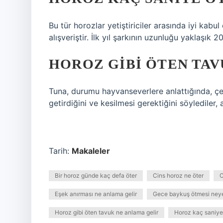
Bu tür horozlar yetiştiriciler arasında iyi kabu
alışveriştir. İlk yıl şarkının uzunluğu yaklaşık 2
HOROZ GIBI ÖTEN TAV
Tuna, durumu hayvanseverlere anlattığında, çe
getirdiğini ve kesilmesi gerektiğini söylediler,
Tarih:
Makaleler
Bir horoz günde kaç defa öter
Cins horoz ne öter
C
Eşek anırması ne anlama gelir
Gece baykuş ötmesi neye 
Horoz gibi öten tavuk ne anlama gelir
Horoz kaç saniye