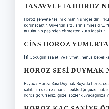
TASAVVUFTA HOROZ N
Horoz şehvete teslim olmanın simgesidir… “Ruh
korunacaktır. Güvercin arzuların simgesidir… “
arzularının peşinden gitmekten kurtulacaktır.
CINS HOROZ YUMURTA
[1] Çocuğun asaleti ve kıymeti, henüz bebekke
HOROZ SESI DUYMAK 
Rüyada Horoz Sesi Duymak Rüyada horoz sesi d
sahibinin uzun zamandır beklediği güzel haber
horoz görürseniz, güzel sözler duyacağınıza ve
HOROZ KAÇ SANIYE Ö