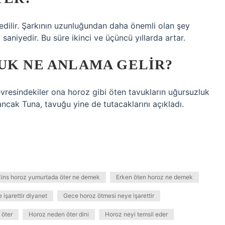
l edilir. Şarkının uzunluğundan daha önemli olan şey
0 saniyedir. Bu süre ikinci ve üçüncü yıllarda artar.
UK NE ANLAMA GELIR?
vresindekiler ona horoz gibi öten tavukların uğursuzluk
 ancak Tuna, tavuğu yine de tutacaklarını açıkladı.
ins horoz yumurtada öter ne demek
Erken öten horoz ne demek
işarettir diyanet
Gece horoz ötmesi neye işarettir
 öter
Horoz neden öter dini
Horoz neyi temsil eder