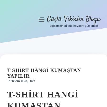
Güçlü Fikirler Blogu
menüyü
aç
Sağlam önerilerle hayatını güçlendir!
Anasayfa
Gizlilik Politikası
Yasal Uyarı
Hakkımızda
T SHIRT HANGI KUMAŞTAN
YAPILIR
Tarih: Aralık 28, 2024
T-SHIRT HANGI
KUMAŞTAN