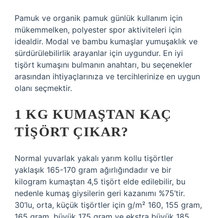
Pamuk ve organik pamuk günlük kullanım için
mükemmelken, polyester spor aktiviteleri için
idealdir. Modal ve bambu kumaşlar yumuşaklık ve
sürdürülebilirlik arayanlar için uygundur. En iyi
tişört kumaşını bulmanın anahtarı, bu seçenekler
arasından ihtiyaçlarınıza ve tercihlerinize en uygun
olanı seçmektir.
1 KG KUMAŞTAN KAÇ
TIŞÖRT ÇIKAR?
Normal yuvarlak yakalı yarım kollu tişörtler
yaklaşık 165-170 gram ağırlığındadır ve bir
kilogram kumaştan 4,5 tişört elde edilebilir, bu
nedenle kumaş giysilerin geri kazanımı %75’tir.
30’lu, orta, küçük tişörtler için g/m² 160, 155 gram,
165 gram, büyük 175 gram ve ekstra büyük 185