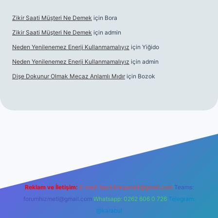
Zikir Saati Müşteri Ne Demek
için
Bora
Zikir Saati Müşteri Ne Demek
için
admin
Neden Yenilenemez Enerji Kullanmamalıyız
için
Yiğido
Neden Yenilenemez Enerji Kullanmamalıyız
için
admin
Dişe Dokunur Olmak Mecaz Anlamlı Mıdır
için
Bozok
 bahis sitesi
Reklam ve İletişim:
E-mail:
backlinkpaneli@gmail.com
Teams:
forumhizmeti@gmail.com
Whatsapp: 0262 606 0 726
Telegram:
@karabul