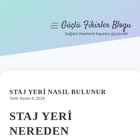
Güçlü Fikirler Blogu
menüyü
aç
Sağlam önerilerle hayatını güçlendir!
Anasayfa
Gizlilik Politikası
Yasal Uyarı
Hakkımızda
STAJ YERI NASIL BULUNUR
Tarih: Kasım 6, 2024
STAJ YERI
NEREDEN