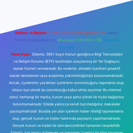
et bahis sitesi
Reklam ve İletişim:
E-mail:
backlinkpaneli@gmail.com
Teams:
forumhizmeti@gmail.com
Whatsapp: 0262 606 0 726
Telegram:
@karabul
Yasal Uyarı:
Sitemiz, 5651 Sayılı Kanun gereğince Bilgi Teknolojileri
ve İletişim Kurumu (BTK) tarafından onaylanmış bir Yer Sağlayıcı
olarak hizmet vermektedir. Bu nedenle, sitedeki içerikleri proaktif
olarak denetleme veya araştırma yükümlülüğümüz bulunmamaktadır.
Ancak, üyelerimiz yazdıkları içeriklerin sorumluluğunu taşımakta olup,
siteye üye olarak bu sorumluluğu kabul etmiş sayılırlar. Bu internet
sitesi, herhangi bir marka, kurum veya şahıs şirketi ile hiçbir bağlantısı
bulunmamaktadır. Sitede yalnızca kendi hazırladığımız makaleler
paylaşılmaktadır. Burada yer alan içerikler haber niteliği taşımamakta
olup, gerçek kurum ve kişiler hakkında paylaşım yapılmamaktadır.
Gerçek kurum ve kişiler ile isim benzerlikleri tamamen tesadüfidir.
Sitemiz, kar amacı gütmeyen ve tamamen ücretsiz bir bilgi paylaşım