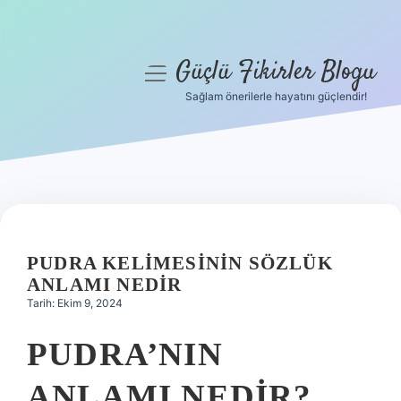
Güçlü Fikirler Blogu
menüyü
aç
Sağlam önerilerle hayatını güçlendir!
Anasayfa
Gizlilik Politikası
Yasal Uyarı
Hakkımızda
PUDRA KELIMESININ SÖZLÜK
ANLAMI NEDIR
Tarih: Ekim 9, 2024
PUDRA’NIN
ANLAMI NEDIR?