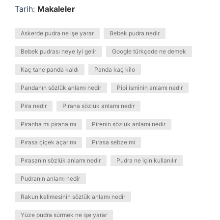
Tarih:
Makaleler
Askerde pudra ne işe yarar
Bebek pudra nedir
Bebek pudrası neye iyi gelir
Google türkçede ne demek
Kaç tane panda kaldı
Panda kaç kilo
Pandanın sözlük anlamı nedir
Pipi isminin anlamı nedir
Pira nedir
Pirana sözlük anlamı nedir
Piranha mı pirana mı
Pirenin sözlük anlamı nedir
Pırasa çiçek açar mı
Pırasa sebze mi
Pırasanın sözlük anlamı nedir
Pudra ne için kullanılır
Pudranın anlamı nedir
Rakun kelimesinin sözlük anlamı nedir
Yüze pudra sürmek ne işe yarar