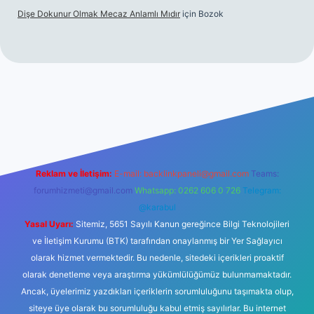
Dişe Dokunur Olmak Mecaz Anlamlı Mıdır
için
Bozok
bet bahis sitesi
Reklam ve İletişim:
E-mail:
backlinkpaneli@gmail.com
Teams:
forumhizmeti@gmail.com
Whatsapp: 0262 606 0 726
Telegram:
@karabul
Yasal Uyarı:
Sitemiz, 5651 Sayılı Kanun gereğince Bilgi Teknolojileri
ve İletişim Kurumu (BTK) tarafından onaylanmış bir Yer Sağlayıcı
olarak hizmet vermektedir. Bu nedenle, sitedeki içerikleri proaktif
olarak denetleme veya araştırma yükümlülüğümüz bulunmamaktadır.
Ancak, üyelerimiz yazdıkları içeriklerin sorumluluğunu taşımakta olup,
siteye üye olarak bu sorumluluğu kabul etmiş sayılırlar. Bu internet