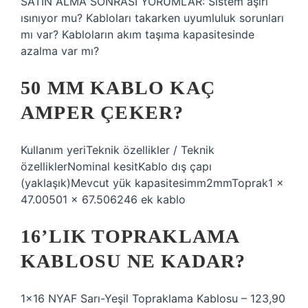
SATIN ALMA SONRASI YORUMLAR: Sistem aşırı
ısınıyor mu? Kabloları takarken uyumluluk sorunları
mı var? Kabloların akım taşıma kapasitesinde
azalma var mı?
50 MM KABLO KAÇ
AMPER ÇEKER?
Kullanım yeriTeknik özellikler / Teknik
özelliklerNominal kesitKablo dış çapı
(yaklaşık)Mevcut yük kapasitesimm2mmToprak1 x
47.00501 x 67.506246 ek kablo
16’LIK TOPRAKLAMA
KABLOSU NE KADAR?
1×16 NYAF Sarı-Yeşil Topraklama Kablosu – 123,90