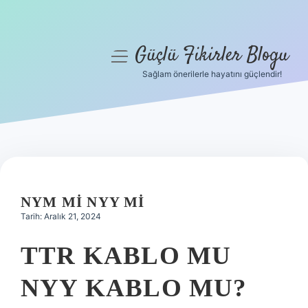
Güçlü Fikirler Blogu
menüyü
aç
Sağlam önerilerle hayatını güçlendir!
Anasayfa
Gizlilik Politikası
Yasal Uyarı
Hakkımızda
NYM MI NYY MI
Tarih: Aralık 21, 2024
TTR KABLO MU
NYY KABLO MU?