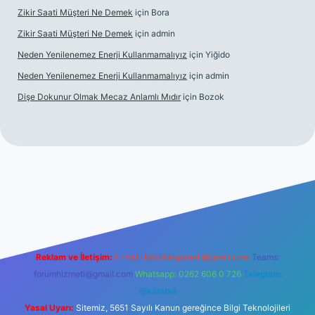
Zikir Saati Müşteri Ne Demek
için
Bora
Zikir Saati Müşteri Ne Demek
için
admin
Neden Yenilenemez Enerji Kullanmamalıyız
için
Yiğido
Neden Yenilenemez Enerji Kullanmamalıyız
için
admin
Dişe Dokunur Olmak Mecaz Anlamlı Mıdır
için
Bozok
et bahis sitesi
Reklam ve İletişim:
E-mail:
backlinkpaneli@gmail.com
Teams:
forumhizmeti@gmail.com
Whatsapp: 0262 606 0 726
Telegram:
@karabul
Yasal Uyarı:
Sitemiz, 5651 Sayılı Kanun gereğince Bilgi Teknolojileri