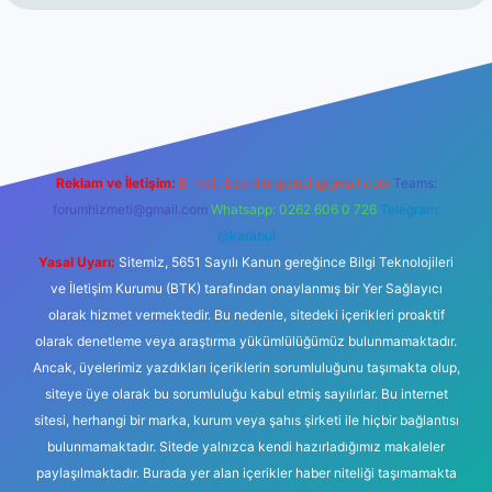
tesi
Reklam ve İletişim:
E-mail:
backlinkpaneli@gmail.com
Teams:
forumhizmeti@gmail.com
Whatsapp: 0262 606 0 726
Telegram:
@karabul
Yasal Uyarı:
Sitemiz, 5651 Sayılı Kanun gereğince Bilgi Teknolojileri
ve İletişim Kurumu (BTK) tarafından onaylanmış bir Yer Sağlayıcı
olarak hizmet vermektedir. Bu nedenle, sitedeki içerikleri proaktif
olarak denetleme veya araştırma yükümlülüğümüz bulunmamaktadır.
Ancak, üyelerimiz yazdıkları içeriklerin sorumluluğunu taşımakta olup,
siteye üye olarak bu sorumluluğu kabul etmiş sayılırlar. Bu internet
sitesi, herhangi bir marka, kurum veya şahıs şirketi ile hiçbir bağlantısı
bulunmamaktadır. Sitede yalnızca kendi hazırladığımız makaleler
paylaşılmaktadır. Burada yer alan içerikler haber niteliği taşımamakta