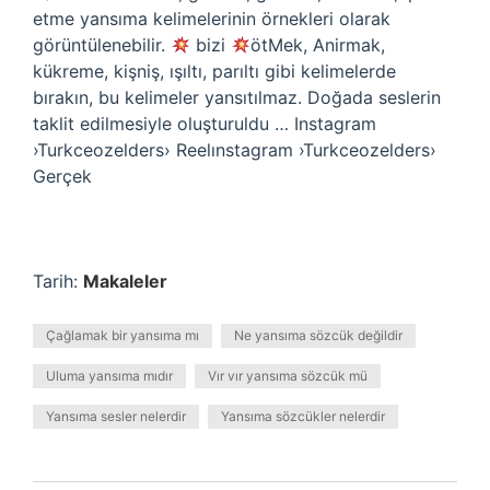
etme yansıma kelimelerinin örnekleri olarak
görüntülenebilir.
bizi
ötMek, Anirmak,
kükreme, kişniş, ışıltı, parıltı gibi kelimelerde
bırakın, bu kelimeler yansıtılmaz. Doğada seslerin
taklit edilmesiyle oluşturuldu … Instagram
›Turkceozelders› Reelınstagram ›Turkceozelders›
Gerçek
Tarih:
Makaleler
Çağlamak bir yansıma mı
Ne yansıma sözcük değildir
Uluma yansıma mıdır
Vır vır yansıma sözcük mü
Yansıma sesler nelerdir
Yansıma sözcükler nelerdir