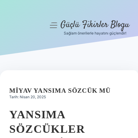
Güçlü Fikirler Blogu
menüyü
aç
Sağlam önerilerle hayatını güçlendir!
Anasayfa
Gizlilik Politikası
Yasal Uyarı
Hakkımızda
MIYAV YANSIMA SÖZCÜK MÜ
Tarih: Nisan 20, 2025
YANSIMA
SÖZCÜKLER