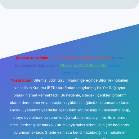
i
Reklam ve İletişim:
E-mail:
backlinkpaneli@gmail.com
Teams:
forumhizmeti@gmail.com
Whatsapp: 0262 606 0 726
Telegram:
@karabul
Yasal Uyarı:
Sitemiz, 5651 Sayılı Kanun gereğince Bilgi Teknolojileri
ve İletişim Kurumu (BTK) tarafından onaylanmış bir Yer Sağlayıcı
olarak hizmet vermektedir. Bu nedenle, sitedeki içerikleri proaktif
olarak denetleme veya araştırma yükümlülüğümüz bulunmamaktadır.
Ancak, üyelerimiz yazdıkları içeriklerin sorumluluğunu taşımakta olup,
siteye üye olarak bu sorumluluğu kabul etmiş sayılırlar. Bu internet
sitesi, herhangi bir marka, kurum veya şahıs şirketi ile hiçbir bağlantısı
bulunmamaktadır. Sitede yalnızca kendi hazırladığımız makaleler