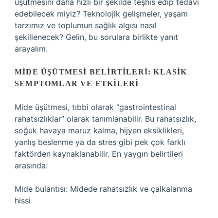
üşütmesini daha hızlı bir şekilde teşhis edip tedavi
edebilecek miyiz? Teknolojik gelişmeler, yaşam
tarzımız ve toplumun sağlık algısı nasıl
şekillenecek? Gelin, bu sorulara birlikte yanıt
arayalım.
MIDE ÜŞÜTMESI BELIRTILERI: KLASIK
SEMPTOMLAR VE ETKILERI
Mide üşütmesi, tıbbi olarak “gastrointestinal
rahatsızlıklar” olarak tanımlanabilir. Bu rahatsızlık,
soğuk havaya maruz kalma, hijyen eksiklikleri,
yanlış beslenme ya da stres gibi pek çok farklı
faktörden kaynaklanabilir. En yaygın belirtileri
arasında:
Mide bulantısı: Midede rahatsızlık ve çalkalanma
hissi