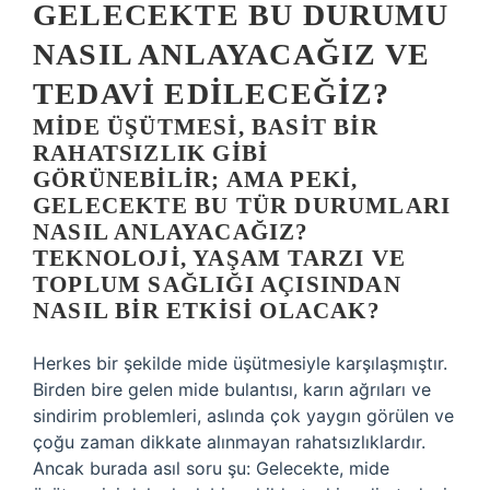
GELECEKTE BU DURUMU
NASIL ANLAYACAĞIZ VE
TEDAVI EDILECEĞIZ?
MIDE ÜŞÜTMESI, BASIT BIR
RAHATSIZLIK GIBI
GÖRÜNEBILIR; AMA PEKI,
GELECEKTE BU TÜR DURUMLARI
NASIL ANLAYACAĞIZ?
TEKNOLOJI, YAŞAM TARZI VE
TOPLUM SAĞLIĞI AÇISINDAN
NASIL BIR ETKISI OLACAK?
Herkes bir şekilde mide üşütmesiyle karşılaşmıştır.
Birden bire gelen mide bulantısı, karın ağrıları ve
sindirim problemleri, aslında çok yaygın görülen ve
çoğu zaman dikkate alınmayan rahatsızlıklardır.
Ancak burada asıl soru şu: Gelecekte, mide