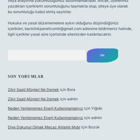
veya araştırma yükümlülüğümüz bulunmamaktadır. Ancak, üyelerimiz
yazdıkları içeriklerin sorumluluğunu taşımakta olup, siteye üye olarak
bu sorumluluğu kabul etmiş sayılırlar.
Hukuka ve yasal düzenlemelere aykırı olduğunu düşündüğünüz
içerikleri,
backlinkpanelicomtr@gmail.com
adresine bildirmeniz halinde,
ilgili içerikler yasal süre içerisinde sitemizden kaldırılacaktır.
Arama
SON YORUMLAR
Zikir Saati Müşteri Ne Demek
için
Bora
Zikir Saati Müşteri Ne Demek
için
admin
Neden Yenilenemez Enerji Kullanmamalıyız
için
Yiğido
Neden Yenilenemez Enerji Kullanmamalıyız
için
admin
Dişe Dokunur Olmak Mecaz Anlamlı Mıdır
için
Bozok