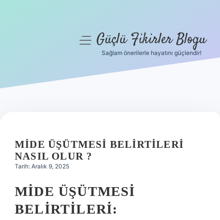
Güçlü Fikirler Blogu
menüyü
aç
Sağlam önerilerle hayatını güçlendir!
Anasayfa
Gizlilik Politikası
Yasal Uyarı
Hakkımızda
MIDE ÜŞÜTMESI BELIRTILERI
NASIL OLUR ?
Tarih: Aralık 9, 2025
MIDE ÜŞÜTMESI
BELIRTILERI: