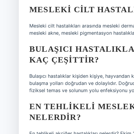
MESLEKI CILT HASTAL
Mesleki cilt hastalıkları arasında mesleki derma
mesleki akne, mesleki pigmentasyon hastalıklar
BULAŞICI HASTALIKL
KAÇ ÇEŞITTIR?
Bulaşıcı hastalıklar kişiden kişiye, hayvandan k
bulaşma yolları doğrudan ve dolaylıdır. Doğr
fiziksel temas ve solunum yolu enfeksiyonu yol
EN TEHLIKELI MESLE
NELERDIR?
En tehlikeli akciğer hastalıkları nelerdir? Ekim