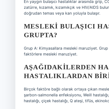
En yaygın bulaşıcı hastalıklar arasında grip, CO
zatürre, kızamık, kızamıkçık ve HIV/AIDS bulunu
doğrudan temas veya kan yoluyla bulaşır.
MESLEKI BULAŞICI H
GRUPTA?
Grup A: Kimyasallara mesleki maruziyet. Grup C:
faktörlere mesleki maruziyet.
AŞAĞIDAKILERDEN HA
HASTALIKLARDAN BIR
Birçok faktöre bağlı olarak ortaya çıkan meslek
şarbon-salmonella enfeksiyonu, Weill hastalığı
hastalığı, çiçek hastalığı, Q ateşi, tifüs, ekino