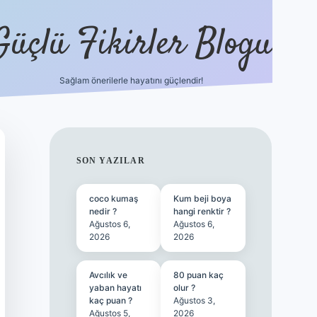
Güçlü Fikirler Blogu
Sağlam önerilerle hayatını güçlendir!
ilbet bahis sitesi
SIDEBAR
SON YAZILAR
coco kumaş
Kum beji boya
nedir ?
hangi renktir ?
Ağustos 6,
Ağustos 6,
2026
2026
Avcılık ve
80 puan kaç
yaban hayatı
olur ?
kaç puan ?
Ağustos 3,
Ağustos 5,
2026