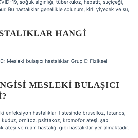
VID-19, soğuk algınlığı, tüberküloz, hepatit, suçiçeği,
r. Bu hastalıklar genellikle solunum, kirli yiyecek ve su,
ASTALIKLAR HANGI
 Mesleki bulaşıcı hastalıklar. Grup E: Fiziksel
NGISI MESLEKI BULAŞICI
I?
i enfeksiyon hastalıkları listesinde bruselloz, tetanos,
, kuduz, ornitoz, psittakoz, kromofor ateşi, şap
kok ateşi ve ruam hastalığı gibi hastalıklar yer almaktadır.