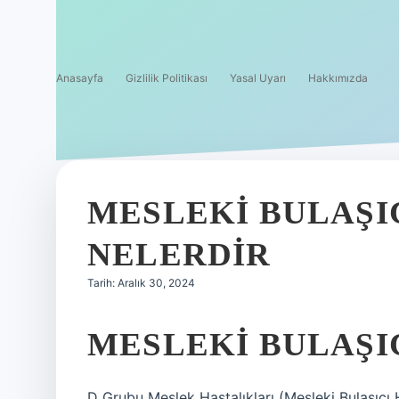
Anasayfa
Gizlilik Politikası
Yasal Uyarı
Hakkımızda
MESLEKI BULAŞI
NELERDIR
Tarih: Aralık 30, 2024
MESLEKI BULAŞI
D Grubu Meslek Hastalıkları (Mesleki Bulaşıcı H