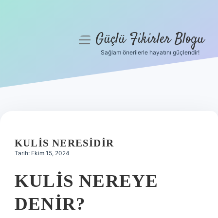
Güçlü Fikirler Blogu
menüyü
aç
Sağlam önerilerle hayatını güçlendir!
Anasayfa
Gizlilik Politikası
Yasal Uyarı
Hakkımızda
KULIS NERESIDIR
Tarih: Ekim 15, 2024
KULIS NEREYE
DENIR?