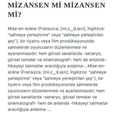
MIZANSEN MI MIZANSEN
MI?
Mise-en-scène (Fransızca: [mi.z‿ɑ̃.sɛn]; İngilizce:
“sahneye yerleştirme” veya “sahneye yerleştirilen
şey”), bir tiyatro veya film prodüksiyonunda
sahnelerde oyuncuların düzenlenmesi ve
ayarlanmasıdır; hem görsel sanatlarda -senaryo,
görsel temalar ve sinematografi- hem de anlatıda -
hikayeyi talimatlar aracılığıyla anlatma-…Mise-en-
scène (Fransızca: [mi.z‿ɑ̃.sɛn]; İngilizce: “sahneye
yerleştirme” veya “sahneye yerleştirilen şey”), bir
tiyatro veya film prodüksiyonunda sahnelerde
oyuncuların düzenlenmesi ve ayarlanmasıdır; hem
görsel sanatlarda -senaryo, görsel temalar ve
sinematografi- hem de anlatıda -hikayeyi talimatlar
aracılığıyla anlatma-…