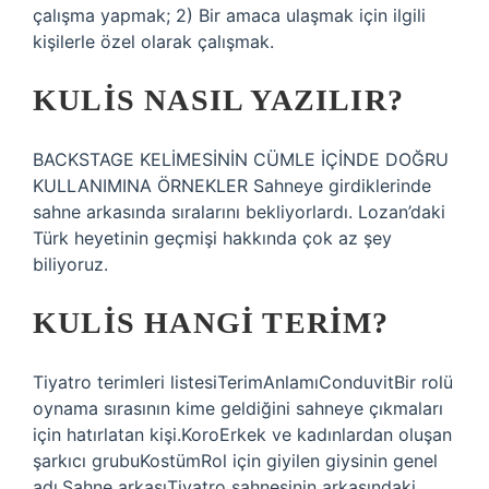
çalışma yapmak; 2) Bir amaca ulaşmak için ilgili
kişilerle özel olarak çalışmak.
KULIS NASIL YAZILIR?
BACKSTAGE KELİMESİNİN CÜMLE İÇİNDE DOĞRU
KULLANIMINA ÖRNEKLER Sahneye girdiklerinde
sahne arkasında sıralarını bekliyorlardı. Lozan’daki
Türk heyetinin geçmişi hakkında çok az şey
biliyoruz.
KULIS HANGI TERIM?
Tiyatro terimleri listesiTerimAnlamıConduvitBir rolü
oynama sırasının kime geldiğini sahneye çıkmaları
için hatırlatan kişi.KoroErkek ve kadınlardan oluşan
şarkıcı grubuKostümRol için giyilen giysinin genel
adı.Sahne arkasıTiyatro sahnesinin arkasındaki