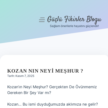
Güçlü Fikirler Blogu
menüyü
aç
Sağlam önerilerle hayatını güçlendir!
Anasayfa
Gizlilik Politikası
Yasal Uyarı
Hakkımızda
KOZAN NIN NEYI MEŞHUR ?
Tarih: Kasım 7, 2025
Kozan’ın Neyi Meşhur? Gerçekten De Övünmemiz
Gereken Bir Şey Var mı?
Kozan… Bu ismi duyduğumuzda aklımıza ne gelir?