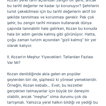
Kozan yerel tarih açısından zengin bir şehir, ancak
bu tarihî değerler ne kadar iyi korunuyor? Şehirlerin
turist çekebilmesi için bu tarihî değerlerin aktif bir
şekilde tanıtılması ve korunması gerekir. Pek çok
şehir, bu zengin tarihî mirasını kullanarak dünya
çapında tanınabilir hale gelirken, Kozan bu konuda
hala bir adım geride kalmış gibi görünüyor. Hatta,
çoğu zaman turizm açısından “gizli kalmış” bir yer
olarak kalıyor.
II. Kozan’ın Meşhur Yiyecekleri: Tatlardan Fazlası
Var Mı?
Kozan denildiğinde akla gelen en popüler
şeylerden biri de, şüphesiz ki yöresel yemekleridir.
Örneğin, Kozan kebabı… Evet, bu lezzetler
gerçekten tatmayanlar için büyük bir deneyim
olabilir, ancak “meşhur” olma durumu çok da
tartışmalı. Yalnızca yerel halkın bildiği ve yediği bu