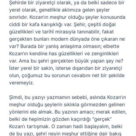
Şehirde bir ziyaretçi olarak, ya da belki sadece bir
yerel olarak, genellikle aklımıza gelen şeyler
sınırlıdır. Kozan’ın meşhur olduğu şeyler konusunda
ciddi bir kafa karışıklığı var. Şehir, çeşitli doğal
güzellikleri ve tarihî mirasıyla tanınabilir, fakat
gerçekten bunları modern dünyada öne çıkaran ne
var? Burada bir yanlış anlaşılma olmasın; elbette
Kozan’ın kendine has güzellikleri ve zenginlikleri
var. Ama bu şehri gerçekten büyük yapan şey ne?
İster yerel bir sakin, isterse dışarıdan bir ziyaretçi
olun, çoğumuz bu sorunun cevabını net bir şekilde
veremeyiz.
Şimdi, bu yazıyı yazmamın sebebi, aslında Kozan’ın
meşhur olduğu şeylerin sıklıkla görmezden gelinen
yönlerini ele almak. Bu yazının amacı; merak edilen,
belki de hepimizin gözden kaçırdığı “gerçek”
Kozan’ı tartışmak. O zaman hadi başlayalım, belki
de bu yazı, şehri neyin meşhur ettiğine dair bakış