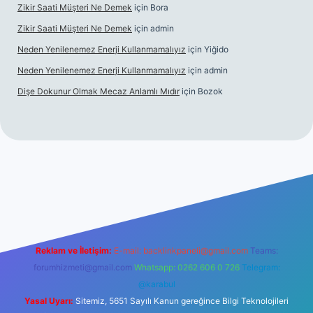
Zikir Saati Müşteri Ne Demek
için
Bora
Zikir Saati Müşteri Ne Demek
için
admin
Neden Yenilenemez Enerji Kullanmamalıyız
için
Yiğido
Neden Yenilenemez Enerji Kullanmamalıyız
için
admin
Dişe Dokunur Olmak Mecaz Anlamlı Mıdır
için
Bozok
lbet bahis sitesi
Reklam ve İletişim:
E-mail:
backlinkpaneli@gmail.com
Teams:
forumhizmeti@gmail.com
Whatsapp: 0262 606 0 726
Telegram:
@karabul
Yasal Uyarı:
Sitemiz, 5651 Sayılı Kanun gereğince Bilgi Teknolojileri