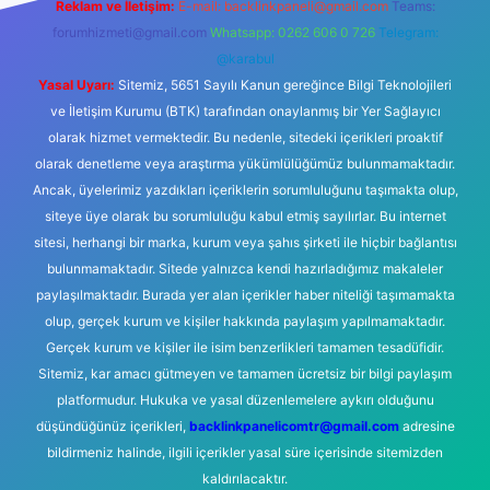
Reklam ve İletişim:
E-mail:
backlinkpaneli@gmail.com
Teams:
forumhizmeti@gmail.com
Whatsapp: 0262 606 0 726
Telegram:
@karabul
Yasal Uyarı:
Sitemiz, 5651 Sayılı Kanun gereğince Bilgi Teknolojileri
ve İletişim Kurumu (BTK) tarafından onaylanmış bir Yer Sağlayıcı
olarak hizmet vermektedir. Bu nedenle, sitedeki içerikleri proaktif
olarak denetleme veya araştırma yükümlülüğümüz bulunmamaktadır.
Ancak, üyelerimiz yazdıkları içeriklerin sorumluluğunu taşımakta olup,
siteye üye olarak bu sorumluluğu kabul etmiş sayılırlar. Bu internet
sitesi, herhangi bir marka, kurum veya şahıs şirketi ile hiçbir bağlantısı
bulunmamaktadır. Sitede yalnızca kendi hazırladığımız makaleler
paylaşılmaktadır. Burada yer alan içerikler haber niteliği taşımamakta
olup, gerçek kurum ve kişiler hakkında paylaşım yapılmamaktadır.
Gerçek kurum ve kişiler ile isim benzerlikleri tamamen tesadüfidir.
Sitemiz, kar amacı gütmeyen ve tamamen ücretsiz bir bilgi paylaşım
platformudur. Hukuka ve yasal düzenlemelere aykırı olduğunu
düşündüğünüz içerikleri,
backlinkpanelicomtr@gmail.com
adresine
bildirmeniz halinde, ilgili içerikler yasal süre içerisinde sitemizden
kaldırılacaktır.