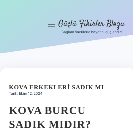
Güçlü Fikirler Blogu
menüyü
aç
Sağlam önerilerle hayatını güçlendir!
Anasayfa
Gizlilik Politikası
Yasal Uyarı
Hakkımızda
KOVA ERKEKLERI SADIK MI
Tarih: Ekim 12, 2024
KOVA BURCU
SADIK MIDIR?