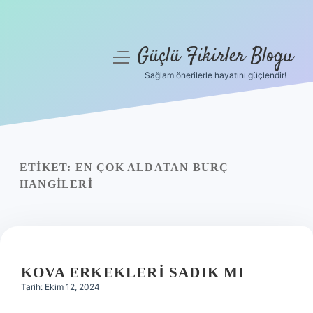
Güçlü Fikirler Blogu
menüyü
aç
Sağlam önerilerle hayatını güçlendir!
Anasayfa
Gizlilik Politikası
Yasal Uyarı
ETIKET:
EN ÇOK ALDATAN BURÇ
HANGILERI
Hakkımızda
KOVA ERKEKLERI SADIK MI
Tarih: Ekim 12, 2024