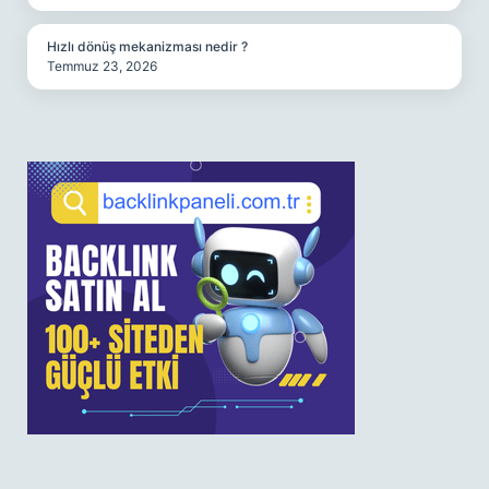
Hızlı dönüş mekanizması nedir ?
Temmuz 23, 2026