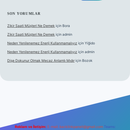
SON YORUMLAR
Zikir Saati Müşteri Ne Demek
için
Bora
Zikir Saati Müşteri Ne Demek
için
admin
Neden Yenilenemez Enerji Kullanmamalıyız
için
Yiğido
Neden Yenilenemez Enerji Kullanmamalıyız
için
admin
Dişe Dokunur Olmak Mecaz Anlamlı Mıdır
için
Bozok
his sitesi
Reklam ve İletişim:
E-mail:
backlinkpaneli@gmail.com
Teams: