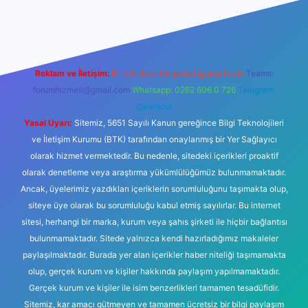
lbet bahis sitesi
Reklam ve İletişim:
E-mail:
backlinkpaneli@gmail.com
Teams:
forumhizmeti@gmail.com
Whatsapp: 0262 606 0 726
Telegram:
@karabul
Yasal Uyarı:
Sitemiz, 5651 Sayılı Kanun gereğince Bilgi Teknolojileri
ve İletişim Kurumu (BTK) tarafından onaylanmış bir Yer Sağlayıcı
olarak hizmet vermektedir. Bu nedenle, sitedeki içerikleri proaktif
olarak denetleme veya araştırma yükümlülüğümüz bulunmamaktadır.
Ancak, üyelerimiz yazdıkları içeriklerin sorumluluğunu taşımakta olup,
siteye üye olarak bu sorumluluğu kabul etmiş sayılırlar. Bu internet
sitesi, herhangi bir marka, kurum veya şahıs şirketi ile hiçbir bağlantısı
bulunmamaktadır. Sitede yalnızca kendi hazırladığımız makaleler
paylaşılmaktadır. Burada yer alan içerikler haber niteliği taşımamakta
olup, gerçek kurum ve kişiler hakkında paylaşım yapılmamaktadır.
Gerçek kurum ve kişiler ile isim benzerlikleri tamamen tesadüfidir.
Sitemiz, kar amacı gütmeyen ve tamamen ücretsiz bir bilgi paylaşım