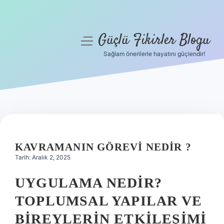
Güçlü Fikirler Blogu
menüyü
aç
Sağlam önerilerle hayatını güçlendir!
Anasayfa
Gizlilik Politikası
Yasal Uyarı
Hakkımızda
KAVRAMANIN GÖREVI NEDIR ?
Tarih: Aralık 2, 2025
UYGULAMA NEDIR?
TOPLUMSAL YAPILAR VE
BIREYLERIN ETKILEŞIMI