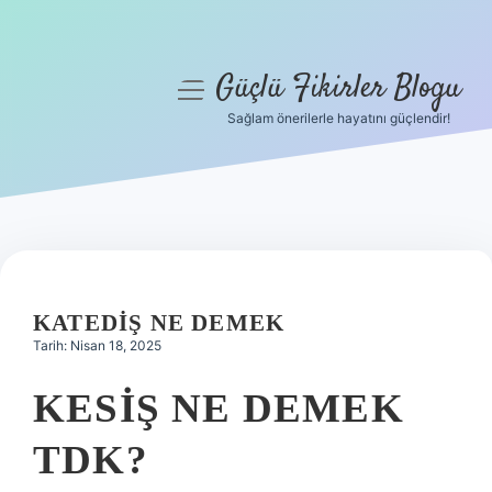
Güçlü Fikirler Blogu
menüyü
aç
Sağlam önerilerle hayatını güçlendir!
Anasayfa
Gizlilik Politikası
Yasal Uyarı
Hakkımızda
KATEDIŞ NE DEMEK
Tarih: Nisan 18, 2025
KESIŞ NE DEMEK
TDK?