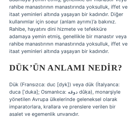
rahibe manastırının manastırında yoksulluk, iffet ve
itaat yeminleri altında yaşayan bir kadındır. Diğer
kullanımlar için soeur (anlam ayrımı)’a bakınız.
Rahibe, hayatını dini hizmete ve tefekküre
adamaya yemin etmiş, genellikle bir manastır veya
rahibe manastırının manastırında yoksulluk, iffet ve
itaat yeminleri altında yaşayan bir kadındır.
DÜK’ÜN ANLAMI NEDIR?
Dük (Fransızca: duc [dyk]) veya dük (İtalyanca:
duca [ˈduka]; Osmanlıca: دوقه dûḳa), monarşiyle
yönetilen Avrupa ülkelerinde geleneksel olarak
imparatorlara, krallara ve prenslere verilen bir
asalet ve egemenlik unvanıdır.