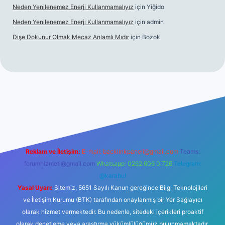
Neden Yenilenemez Enerji Kullanmamalıyız
için
Yiğido
Neden Yenilenemez Enerji Kullanmamalıyız
için
admin
Dişe Dokunur Olmak Mecaz Anlamlı Mıdır
için
Bozok
si
Reklam ve İletişim:
E-mail:
backlinkpaneli@gmail.com
Teams:
forumhizmeti@gmail.com
Whatsapp: 0262 606 0 726
Telegram:
@karabul
Yasal Uyarı:
Sitemiz, 5651 Sayılı Kanun gereğince Bilgi Teknolojileri
ve İletişim Kurumu (BTK) tarafından onaylanmış bir Yer Sağlayıcı
olarak hizmet vermektedir. Bu nedenle, sitedeki içerikleri proaktif
olarak denetleme veya araştırma yükümlülüğümüz bulunmamaktadır.