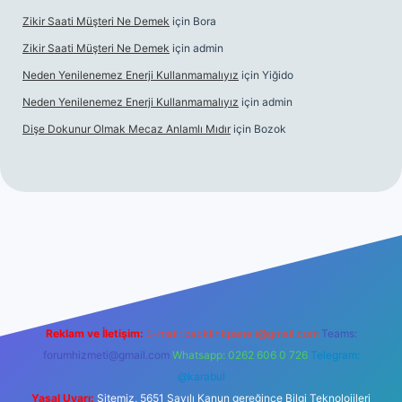
Zikir Saati Müşteri Ne Demek
için
Bora
Zikir Saati Müşteri Ne Demek
için
admin
Neden Yenilenemez Enerji Kullanmamalıyız
için
Yiğido
Neden Yenilenemez Enerji Kullanmamalıyız
için
admin
Dişe Dokunur Olmak Mecaz Anlamlı Mıdır
için
Bozok
t bahis sitesi
Reklam ve İletişim:
E-mail:
backlinkpaneli@gmail.com
Teams:
forumhizmeti@gmail.com
Whatsapp: 0262 606 0 726
Telegram:
@karabul
Yasal Uyarı:
Sitemiz, 5651 Sayılı Kanun gereğince Bilgi Teknolojileri