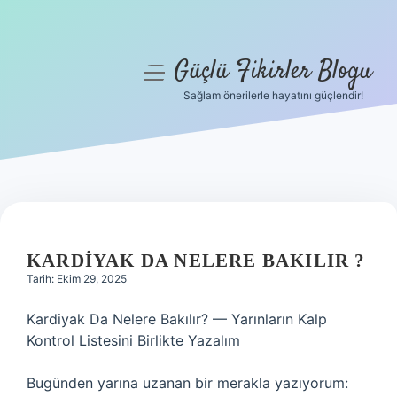
Güçlü Fikirler Blogu
menüyü
aç
Sağlam önerilerle hayatını güçlendir!
Anasayfa
Gizlilik Politikası
Yasal Uyarı
Hakkımızda
KARDIYAK DA NELERE BAKILIR ?
Tarih: Ekim 29, 2025
Kardiyak Da Nelere Bakılır? — Yarınların Kalp
Kontrol Listesini Birlikte Yazalım
Bugünden yarına uzanan bir merakla yazıyorum: