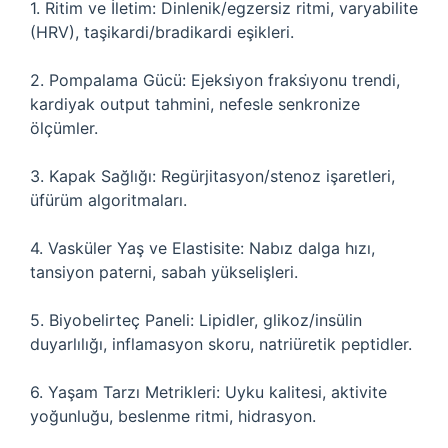
1. Ritim ve İletim: Dinlenik/egzersiz ritmi, varyabilite
(HRV), taşikardi/bradikardi eşikleri.
2. Pompalama Gücü: Ejeksi̇yon fraksi̇yonu trendi,
kardiyak output tahmini, nefesle senkronize
ölçümler.
3. Kapak Sağlığı: Regürjitasyon/stenoz işaretleri,
üfürüm algoritmaları.
4. Vasküler Yaş ve Elastisite: Nabız dalga hızı,
tansiyon paterni, sabah yükselişleri.
5. Biyobelirteç Paneli: Lipidler, glikoz/insülin
duyarlılığı, inflamasyon skoru, natriüretik peptidler.
6. Yaşam Tarzı Metrikleri: Uyku kalitesi, aktivite
yoğunluğu, beslenme ritmi, hidrasyon.