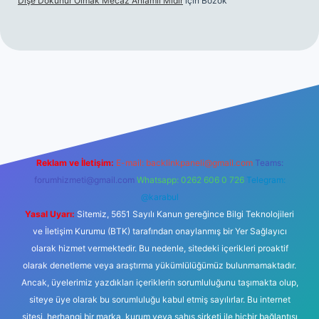
Dişe Dokunur Olmak Mecaz Anlamlı Mıdır
için
Bozok
ahis sitesi
Reklam ve İletişim:
E-mail:
backlinkpaneli@gmail.com
Teams:
forumhizmeti@gmail.com
Whatsapp: 0262 606 0 726
Telegram:
@karabul
Yasal Uyarı:
Sitemiz, 5651 Sayılı Kanun gereğince Bilgi Teknolojileri
ve İletişim Kurumu (BTK) tarafından onaylanmış bir Yer Sağlayıcı
olarak hizmet vermektedir. Bu nedenle, sitedeki içerikleri proaktif
olarak denetleme veya araştırma yükümlülüğümüz bulunmamaktadır.
Ancak, üyelerimiz yazdıkları içeriklerin sorumluluğunu taşımakta olup,
siteye üye olarak bu sorumluluğu kabul etmiş sayılırlar. Bu internet
sitesi, herhangi bir marka, kurum veya şahıs şirketi ile hiçbir bağlantısı