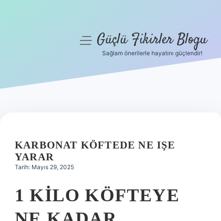
Güçlü Fikirler Blogu
menüyü
aç
Sağlam önerilerle hayatını güçlendir!
Anasayfa
Gizlilik Politikası
Yasal Uyarı
Hakkımızda
KARBONAT KÖFTEDE NE IŞE
YARAR
Tarih: Mayıs 29, 2025
1 KILO KÖFTEYE
NE KADAR