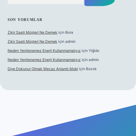
SON YORUMLAR
Zikir Saati Müşteri Ne Demek
için
Bora
Zikir Saati Müşteri Ne Demek
için
admin
Neden Yenilenemez Enerji Kullanmamalıyız
için
Yiğido
Neden Yenilenemez Enerji Kullanmamalıyız
için
admin
Dişe Dokunur Olmak Mecaz Anlamlı Mıdır
için
Bozok
lbet bahis sitesi