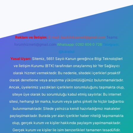
lbet bahis sitesi
Reklam ve İletişim:
E-mail:
backlinkpaneli@gmail.com
Teams:
forumhizmeti@gmail.com
Whatsapp: 0262 606 0 726
Telegram:
@karabul
Yasal Uyarı:
Sitemiz, 5651 Sayılı Kanun gereğince Bilgi Teknolojileri
ve İletişim Kurumu (BTK) tarafından onaylanmış bir Yer Sağlayıcı
olarak hizmet vermektedir. Bu nedenle, sitedeki içerikleri proaktif
olarak denetleme veya araştırma yükümlülüğümüz bulunmamaktadır.
Ancak, üyelerimiz yazdıkları içeriklerin sorumluluğunu taşımakta olup,
siteye üye olarak bu sorumluluğu kabul etmiş sayılırlar. Bu internet
sitesi, herhangi bir marka, kurum veya şahıs şirketi ile hiçbir bağlantısı
bulunmamaktadır. Sitede yalnızca kendi hazırladığımız makaleler
paylaşılmaktadır. Burada yer alan içerikler haber niteliği taşımamakta
olup, gerçek kurum ve kişiler hakkında paylaşım yapılmamaktadır.
Gerçek kurum ve kişiler ile isim benzerlikleri tamamen tesadüfidir.