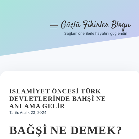
Güçlü Fikirler Blogu
menüyü
aç
Sağlam önerilerle hayatını güçlendir!
Anasayfa
Gizlilik Politikası
Yasal Uyarı
Hakkımızda
ISLAMIYET ÖNCESI TÜRK
DEVLETLERINDE BAHŞI NE
ANLAMA GELIR
Tarih: Aralık 23, 2024
BAĞŞI NE DEMEK?