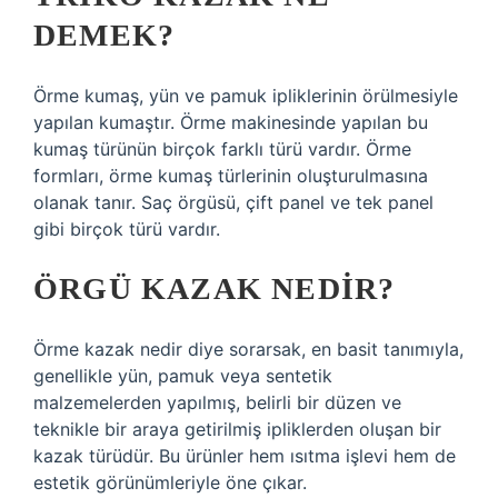
DEMEK?
Örme kumaş, yün ve pamuk ipliklerinin örülmesiyle
yapılan kumaştır. Örme makinesinde yapılan bu
kumaş türünün birçok farklı türü vardır. Örme
formları, örme kumaş türlerinin oluşturulmasına
olanak tanır. Saç örgüsü, çift panel ve tek panel
gibi birçok türü vardır.
ÖRGÜ KAZAK NEDIR?
Örme kazak nedir diye sorarsak, en basit tanımıyla,
genellikle yün, pamuk veya sentetik
malzemelerden yapılmış, belirli bir düzen ve
teknikle bir araya getirilmiş ipliklerden oluşan bir
kazak türüdür. Bu ürünler hem ısıtma işlevi hem de
estetik görünümleriyle öne çıkar.