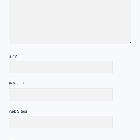
İsim*
E-Posta*
Web Sitesi