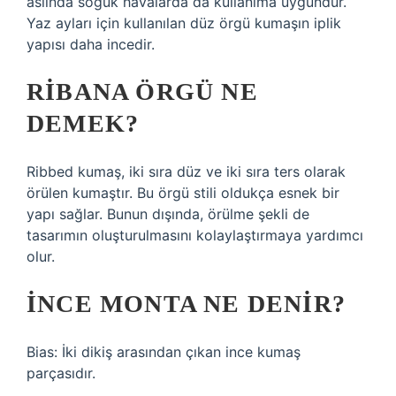
aslında soğuk havalarda da kullanıma uygundur.
Yaz ayları için kullanılan düz örgü kumaşın iplik
yapısı daha incedir.
RIBANA ÖRGÜ NE
DEMEK?
Ribbed kumaş, iki sıra düz ve iki sıra ters olarak
örülen kumaştır. Bu örgü stili oldukça esnek bir
yapı sağlar. Bunun dışında, örülme şekli de
tasarımın oluşturulmasını kolaylaştırmaya yardımcı
olur.
İNCE MONTA NE DENIR?
Bias: İki dikiş arasından çıkan ince kumaş
parçasıdır.