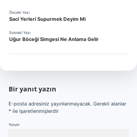
Önceki Yazı
Saci Yerleri Supurmek Deyim Mi
Sonraki Yazı
Uğur Böceği Simgesi Ne Anlama Gelir
Bir yanıt yazın
E-posta adresiniz yayınlanmayacak.
Gerekli alanlar
*
ile işaretlenmişlerdir
Yorum