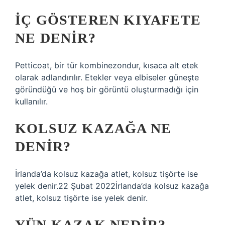
İÇ GÖSTEREN KIYAFETE
NE DENIR?
Petticoat, bir tür kombinezondur, kısaca alt etek
olarak adlandırılır. Etekler veya elbiseler güneşte
göründüğü ve hoş bir görüntü oluşturmadığı için
kullanılır.
KOLSUZ KAZAĞA NE
DENIR?
İrlanda’da kolsuz kazağa atlet, kolsuz tişörte ise
yelek denir.22 Şubat 2022İrlanda’da kolsuz kazağa
atlet, kolsuz tişörte ise yelek denir.
YÜN KAZAK NEDIR?