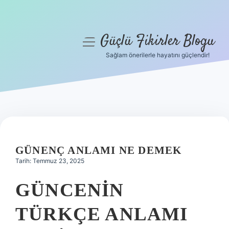
Güçlü Fikirler Blogu
menüyü
aç
Sağlam önerilerle hayatını güçlendir!
Anasayfa
Gizlilik Politikası
Yasal Uyarı
Hakkımızda
GÜNENÇ ANLAMI NE DEMEK
Tarih: Temmuz 23, 2025
GÜNCENIN
TÜRKÇE ANLAMI