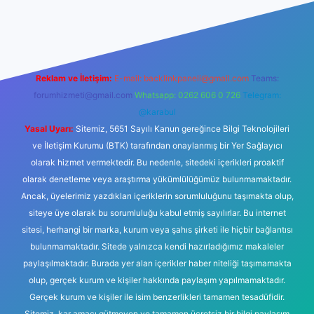
lbet bahis sitesi
Reklam ve İletişim:
E-mail:
backlinkpaneli@gmail.com
Teams:
forumhizmeti@gmail.com
Whatsapp: 0262 606 0 726
Telegram:
@karabul
Yasal Uyarı:
Sitemiz, 5651 Sayılı Kanun gereğince Bilgi Teknolojileri
ve İletişim Kurumu (BTK) tarafından onaylanmış bir Yer Sağlayıcı
olarak hizmet vermektedir. Bu nedenle, sitedeki içerikleri proaktif
olarak denetleme veya araştırma yükümlülüğümüz bulunmamaktadır.
Ancak, üyelerimiz yazdıkları içeriklerin sorumluluğunu taşımakta olup,
siteye üye olarak bu sorumluluğu kabul etmiş sayılırlar. Bu internet
sitesi, herhangi bir marka, kurum veya şahıs şirketi ile hiçbir bağlantısı
bulunmamaktadır. Sitede yalnızca kendi hazırladığımız makaleler
paylaşılmaktadır. Burada yer alan içerikler haber niteliği taşımamakta
olup, gerçek kurum ve kişiler hakkında paylaşım yapılmamaktadır.
Gerçek kurum ve kişiler ile isim benzerlikleri tamamen tesadüfidir.
Sitemiz, kar amacı gütmeyen ve tamamen ücretsiz bir bilgi paylaşım