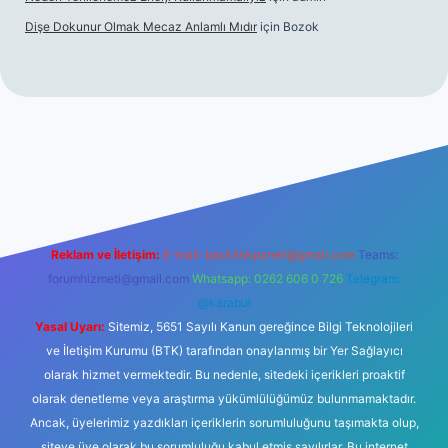
Dişe Dokunur Olmak Mecaz Anlamlı Mıdır
için
Bozok
bet bahis sitesi
Reklam ve İletişim:
E-mail:
backlinkpaneli@gmail.com
Teams:
forumhizmeti@gmail.com
Whatsapp: 0262 606 0 726
Telegram:
@karabul
Yasal Uyarı:
Sitemiz, 5651 Sayılı Kanun gereğince Bilgi Teknolojileri
ve İletişim Kurumu (BTK) tarafından onaylanmış bir Yer Sağlayıcı
olarak hizmet vermektedir. Bu nedenle, sitedeki içerikleri proaktif
olarak denetleme veya araştırma yükümlülüğümüz bulunmamaktadır.
Ancak, üyelerimiz yazdıkları içeriklerin sorumluluğunu taşımakta olup,
siteye üye olarak bu sorumluluğu kabul etmiş sayılırlar. Bu internet