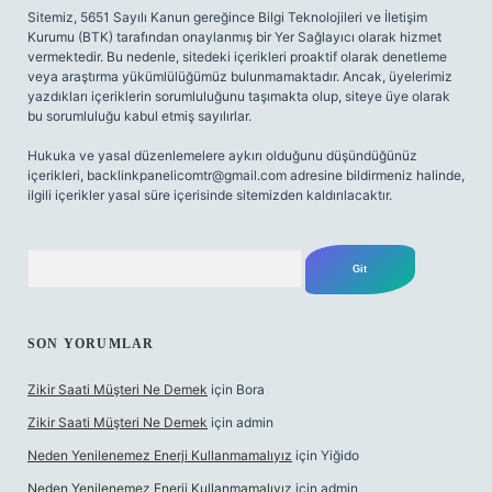
Sitemiz, 5651 Sayılı Kanun gereğince Bilgi Teknolojileri ve İletişim
Kurumu (BTK) tarafından onaylanmış bir Yer Sağlayıcı olarak hizmet
vermektedir. Bu nedenle, sitedeki içerikleri proaktif olarak denetleme
veya araştırma yükümlülüğümüz bulunmamaktadır. Ancak, üyelerimiz
yazdıkları içeriklerin sorumluluğunu taşımakta olup, siteye üye olarak
bu sorumluluğu kabul etmiş sayılırlar.
Hukuka ve yasal düzenlemelere aykırı olduğunu düşündüğünüz
içerikleri,
backlinkpanelicomtr@gmail.com
adresine bildirmeniz halinde,
ilgili içerikler yasal süre içerisinde sitemizden kaldırılacaktır.
Arama
SON YORUMLAR
Zikir Saati Müşteri Ne Demek
için
Bora
Zikir Saati Müşteri Ne Demek
için
admin
Neden Yenilenemez Enerji Kullanmamalıyız
için
Yiğido
Neden Yenilenemez Enerji Kullanmamalıyız
için
admin