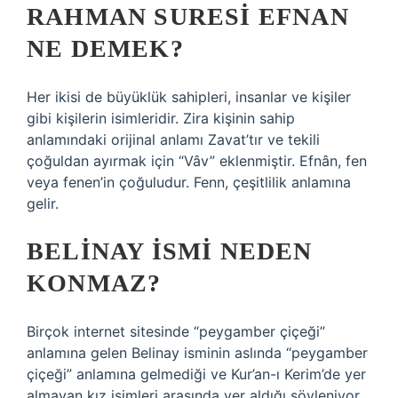
RAHMAN SURESI EFNAN
NE DEMEK?
Her ikisi de büyüklük sahipleri, insanlar ve kişiler
gibi kişilerin isimleridir. Zira kişinin sahip
anlamındaki orijinal anlamı Zavat’tır ve tekili
çoğuldan ayırmak için “Vâv” eklenmiştir. Efnân, fen
veya fenen’in çoğuludur. Fenn, çeşitlilik anlamına
gelir.
BELINAY ISMI NEDEN
KONMAZ?
Birçok internet sitesinde “peygamber çiçeği”
anlamına gelen Belinay isminin aslında “peygamber
çiçeği” anlamına gelmediği ve Kur’an-ı Kerim’de yer
almayan kız isimleri arasında yer aldığı söyleniyor.