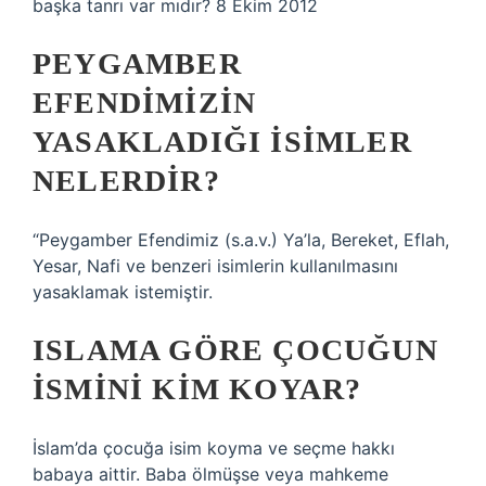
başka tanrı var mıdır? 8 Ekim 2012
PEYGAMBER
EFENDIMIZIN
YASAKLADIĞI ISIMLER
NELERDIR?
“Peygamber Efendimiz (s.a.v.) Ya’la, Bereket, Eflah,
Yesar, Nafi ve benzeri isimlerin kullanılmasını
yasaklamak istemiştir.
ISLAMA GÖRE ÇOCUĞUN
ISMINI KIM KOYAR?
İslam’da çocuğa isim koyma ve seçme hakkı
babaya aittir. Baba ölmüşse veya mahkeme