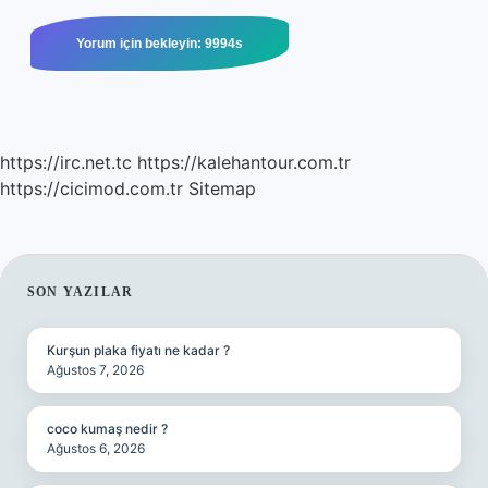
https://irc.net.tc
https://kalehantour.com.tr
https://cicimod.com.tr
Sitemap
SIDEBAR
SON YAZILAR
Kurşun plaka fiyatı ne kadar ?
Ağustos 7, 2026
coco kumaş nedir ?
Ağustos 6, 2026