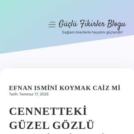
Güçlü Fikirler Blogu
menüyü
aç
Sağlam önerilerle hayatını güçlendir!
Anasayfa
Gizlilik Politikası
Yasal Uyarı
Hakkımızda
EFNAN ISMINI KOYMAK CAIZ MI
Tarih: Temmuz 17, 2025
CENNETTEKI
GÜZEL GÖZLÜ