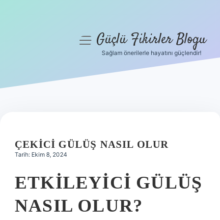
Güçlü Fikirler Blogu
menüyü
aç
Sağlam önerilerle hayatını güçlendir!
Anasayfa
Gizlilik Politikası
Yasal Uyarı
Hakkımızda
ÇEKICI GÜLÜŞ NASIL OLUR
Tarih: Ekim 8, 2024
ETKILEYICI GÜLÜŞ
NASIL OLUR?