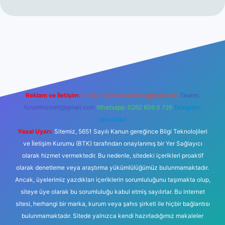
 bahis sitesi
Reklam ve İletişim:
E-mail:
backlinkpaneli@gmail.com
Teams:
forumhizmeti@gmail.com
Whatsapp: 0262 606 0 726
Telegram:
@karabul
Yasal Uyarı:
Sitemiz, 5651 Sayılı Kanun gereğince Bilgi Teknolojileri
ve İletişim Kurumu (BTK) tarafından onaylanmış bir Yer Sağlayıcı
olarak hizmet vermektedir. Bu nedenle, sitedeki içerikleri proaktif
olarak denetleme veya araştırma yükümlülüğümüz bulunmamaktadır.
Ancak, üyelerimiz yazdıkları içeriklerin sorumluluğunu taşımakta olup,
siteye üye olarak bu sorumluluğu kabul etmiş sayılırlar. Bu internet
sitesi, herhangi bir marka, kurum veya şahıs şirketi ile hiçbir bağlantısı
bulunmamaktadır. Sitede yalnızca kendi hazırladığımız makaleler