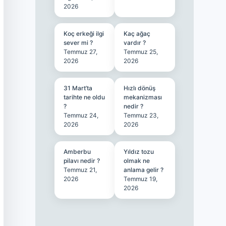
2026
Koç erkeği ilgi
Kaç ağaç
sever mi ?
vardır ?
Temmuz 27,
Temmuz 25,
2026
2026
31 Mart’ta
Hızlı dönüş
tarihte ne oldu
mekanizması
?
nedir ?
Temmuz 24,
Temmuz 23,
2026
2026
Amberbu
Yıldız tozu
pilavı nedir ?
olmak ne
Temmuz 21,
anlama gelir ?
2026
Temmuz 19,
2026