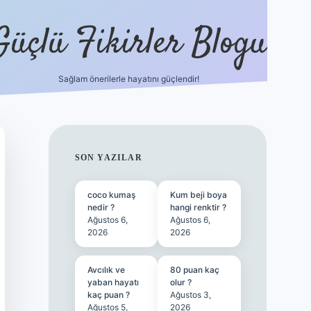
Güçlü Fikirler Blogu
Sağlam önerilerle hayatını güçlendir!
ilbet bahis sitesi
SIDEBAR
SON YAZILAR
coco kumaş
Kum beji boya
nedir ?
hangi renktir ?
Ağustos 6,
Ağustos 6,
2026
2026
Avcılık ve
80 puan kaç
yaban hayatı
olur ?
kaç puan ?
Ağustos 3,
Ağustos 5,
2026