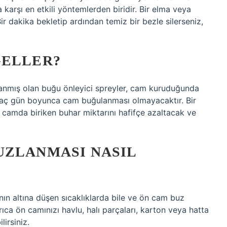
arşı en etkili yöntemlerden biridir. Bir elma veya
ir dakika bekletip ardından temiz bir bezle silerseniz,
GELLER?
lanmış olan buğu önleyici spreyler, cam kuruduğunda
irkaç gün boyunca cam buğulanması olmayacaktır. Bir
, camda biriken buhar miktarını hafifçe azaltacak ve
UZLANMASI NASIL
n altına düşen sıcaklıklarda bile ve ön cam buz
ca ön camınızı havlu, halı parçaları, karton veya hatta
irsiniz.