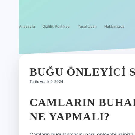
Anasayfa
Gizlilik Politikası
Yasal Uyarı
Hakkımızda
BUĞU ÖNLEYICI 
Tarih: Aralık 9, 2024
CAMLARIN BUHAR
NE YAPMALI?
Camların buğulanmasını nasıl önleyebilirsiniz? 