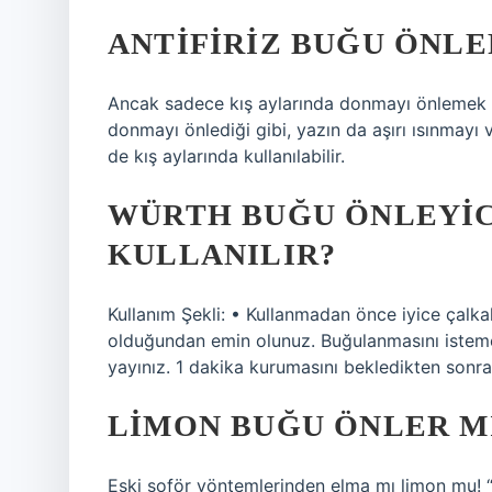
ANTIFIRIZ BUĞU ÖNLE
Ancak sadece kış aylarında donmayı önlemek içi
donmayı önlediği gibi, yazın da aşırı ısınmay
de kış aylarında kullanılabilir.
WÜRTH BUĞU ÖNLEYIC
KULLANILIR?
Kullanım Şekli: • Kullanmadan önce iyice çalk
olduğundan emin olunuz. Buğulanmasını istemedi
yayınız. 1 dakika kurumasını bekledikten sonra
LIMON BUĞU ÖNLER M
Eski şoför yöntemlerinden elma mı limon mu! “Ya