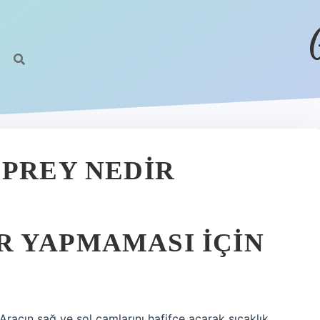
SPREY NEDIR
 YAPMAMASI IÇIN
Aracın sağ ve sol camlarını hafifçe açarak sıcaklık