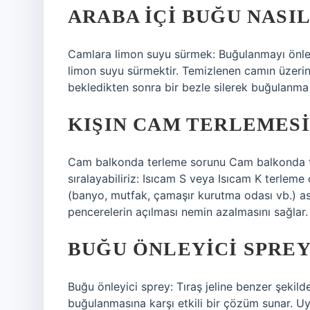
ARABA IÇI BUĞU NASI
Camlara limon suyu sürmek: Buğulanmayı önle
limon suyu sürmektir. Temizlenen camın üzerin
bekledikten sonra bir bezle silerek buğulanma 
KIŞIN CAM TERLEMESI
Cam balkonda terleme sorunu Cam balkonda ter
sıralayabiliriz: Isıcam S veya Isıcam K terleme
(banyo, mutfak, çamaşır kurutma odası vb.) asp
pencerelerin açılması nemin azalmasını sağlar.
BUĞU ÖNLEYICI SPREY
Buğu önleyici sprey: Tıraş jeline benzer şeki
buğulanmasına karşı etkili bir çözüm sunar. Uy