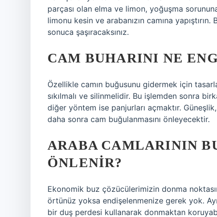
parçası olan elma ve limon, yoğuşma sorununa k
limonu kesin ve arabanızın camına yapıştırın. B
sonuca şaşıracaksınız.
CAM BUHARINI NE EN
Özellikle camın buğusunu gidermek için tasar
sıkılmalı ve silinmelidir. Bu işlemden sonra b
diğer yöntem ise panjurları açmaktır. Güneşlik
daha sonra cam buğulanmasını önleyecektir.
ARABA CAMLARININ B
ÖNLENIR?
Ekonomik buz çözücülerimizin donma noktasını
örtünüz yoksa endişelenmenize gerek yok. Ayrı
bir duş perdesi kullanarak donmaktan koruyabil