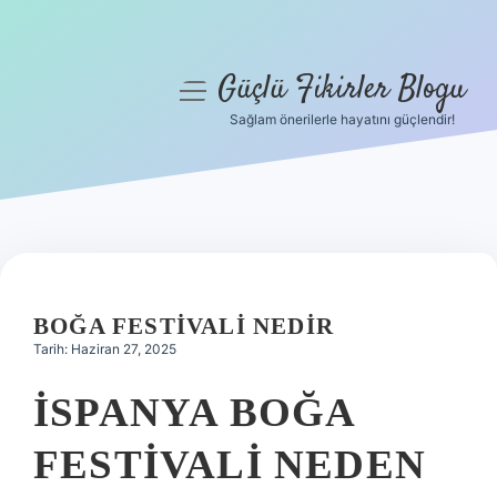
Güçlü Fikirler Blogu
menüyü
aç
Sağlam önerilerle hayatını güçlendir!
Anasayfa
Gizlilik Politikası
Yasal Uyarı
Hakkımızda
BOĞA FESTIVALI NEDIR
Tarih: Haziran 27, 2025
İSPANYA BOĞA
FESTIVALI NEDEN