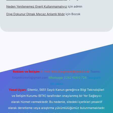
Neden Yenilenemez Enerji Kullanmamalıyız
için
admin
Dişe Dokunur Olmak Mecaz Anlamlı Mıdır
için
Bozok
et bahis sitesi
Reklam ve İletişim:
E-mail:
backlinkpaneli@gmail.com
Teams:
forumhizmeti@gmail.com
Whatsapp: 0262 606 0 726
Telegram:
@karabul
Yasal Uyarı:
Sitemiz, 5651 Sayılı Kanun gereğince Bilgi Teknolojileri
ve İletişim Kurumu (BTK) tarafından onaylanmış bir Yer Sağlayıcı
olarak hizmet vermektedir. Bu nedenle, sitedeki içerikleri proaktif
olarak denetleme veya araştırma yükümlülüğümüz bulunmamaktadır.