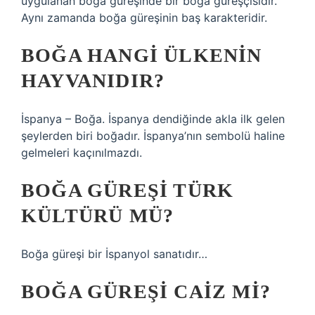
uygulanan boğa güreşinde bir boğa güreşçisidir.
Aynı zamanda boğa güreşinin baş karakteridir.
BOĞA HANGI ÜLKENIN
HAYVANIDIR?
İspanya – Boğa. İspanya dendiğinde akla ilk gelen
şeylerden biri boğadır. İspanya’nın sembolü haline
gelmeleri kaçınılmazdı.
BOĞA GÜREŞI TÜRK
KÜLTÜRÜ MÜ?
Boğa güreşi bir İspanyol sanatıdır…
BOĞA GÜREŞI CAIZ MI?