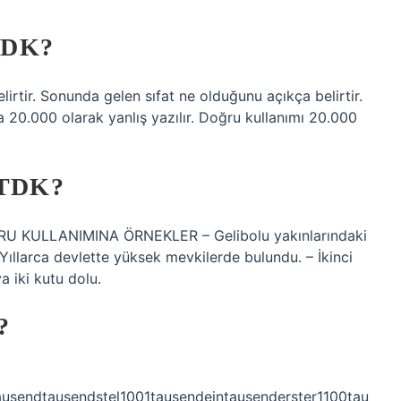
TDK?
lirtir. Sonunda gelen sıfat ne olduğunu açıkça belirtir.
a 20.000 olarak yanlış yazılır. Doğru kullanımı 20.000
 TDK?
 KULLANIMINA ÖRNEKLER – Gelibolu yakınlarındaki
ıllarca devlette yüksek mevkilerde bulundu. – İkinci
a iki kutu dolu.
?
usendtausendstel1001tausendeintausenderster1100tau