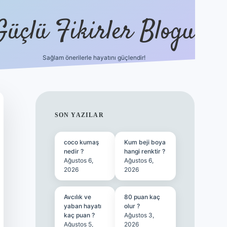
Güçlü Fikirler Blogu
Sağlam önerilerle hayatını güçlendir!
ilbet bahis sitesi
SIDEBAR
SON YAZILAR
coco kumaş
Kum beji boya
nedir ?
hangi renktir ?
Ağustos 6,
Ağustos 6,
2026
2026
Avcılık ve
80 puan kaç
yaban hayatı
olur ?
kaç puan ?
Ağustos 3,
Ağustos 5,
2026