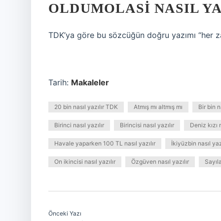
OLDUMOLASI NASIL YA
TDK’ya göre bu sözcüğün doğru yazımı “her 
Tarih:
Makaleler
20 bin nasıl yazılır TDK
Atmış mı altmış mı
Bir bin n
Birinci nasıl yazılır
Birincisi nasıl yazılır
Deniz kızı n
Havale yaparken 100 TL nasıl yazılır
İkiyüzbin nasıl yaz
On ikincisi nasıl yazılır
Özgüven nasıl yazılır
Sayıla
Önceki Yazı