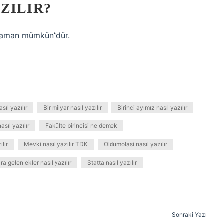
ZILIR?
zaman mümkün”dür.
asıl yazılır
Bir milyar nasıl yazılır
Birinci ayımız nasıl yazılır
asıl yazılır
Fakülte birincisi ne demek
ılır
Mevki nasıl yazılır TDK
Oldumolasi nasıl yazılır
ra gelen ekler nasıl yazılır
Statta nasıl yazılır
Sonraki Yazı