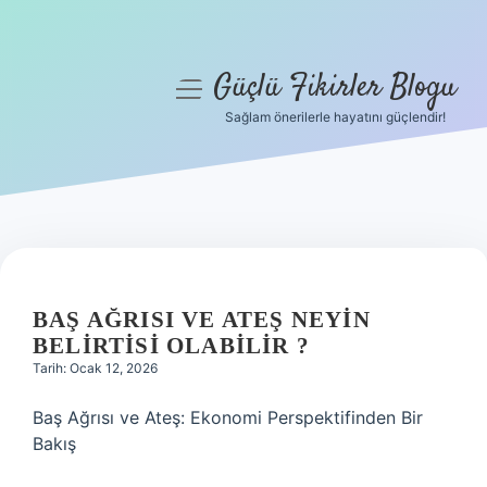
Güçlü Fikirler Blogu
menüyü
aç
Sağlam önerilerle hayatını güçlendir!
Anasayfa
Gizlilik Politikası
Yasal Uyarı
Hakkımızda
BAŞ AĞRISI VE ATEŞ NEYIN
BELIRTISI OLABILIR ?
Tarih: Ocak 12, 2026
Baş Ağrısı ve Ateş: Ekonomi Perspektifinden Bir
Bakış