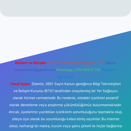
et bahis sitesi
Reklam ve İletişim:
E-mail:
backlinkpaneli@gmail.com
Teams:
forumhizmeti@gmail.com
Whatsapp: 0262 606 0 726
Telegram:
@karabul
Yasal Uyarı:
Sitemiz, 5651 Sayılı Kanun gereğince Bilgi Teknolojileri
ve İletişim Kurumu (BTK) tarafından onaylanmış bir Yer Sağlayıcı
olarak hizmet vermektedir. Bu nedenle, sitedeki içerikleri proaktif
olarak denetleme veya araştırma yükümlülüğümüz bulunmamaktadır.
Ancak, üyelerimiz yazdıkları içeriklerin sorumluluğunu taşımakta olup,
siteye üye olarak bu sorumluluğu kabul etmiş sayılırlar. Bu internet
sitesi, herhangi bir marka, kurum veya şahıs şirketi ile hiçbir bağlantısı