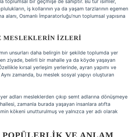
a toplumsal bir geçmişe de sahiptir. Bu tür isimler,
oplulukların, iş kollarının ya da yaşam tarzlarının egemen
ma alanı, Osmanlı İmparatorluğu’nun toplumsal yapısına
 MESLEKLERIN İZLERI
n unsurları daha belirgin bir şekilde toplumda yer
en ziyade, belirli bir mahalle ya da köyde yaşayan
 Özellikle kırsal yerleşim yerlerinde, ayran yapımı ve
ı. Aynı zamanda, bu meslek sosyal yapıyı oluşturan
 yer adları mesleklerden çıkıp semt adlarına dönüşmeye
ahallesi, zamanla burada yaşayan insanlara atıfta
smin kökeni unutturulmuş ve yalnızca yer adı olarak
 POPÜLERLIK VE ANLAM