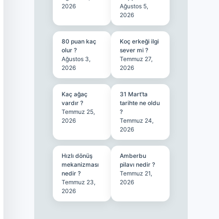
2026
Ağustos 5,
2026
80 puan kaç
Koç erkeği ilgi
olur ?
sever mi ?
Ağustos 3,
Temmuz 27,
2026
2026
Kaç ağaç
31 Mart’ta
vardır ?
tarihte ne oldu
Temmuz 25,
?
2026
Temmuz 24,
2026
Hızlı dönüş
Amberbu
mekanizması
pilavı nedir ?
nedir ?
Temmuz 21,
Temmuz 23,
2026
2026