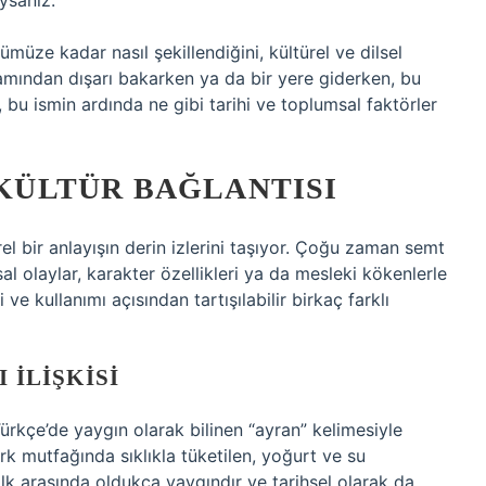
uysanız.
müze kadar nasıl şekillendiğini, kültürel ve dilsel
amından dışarı bakarken ya da bir yere giderken, bu
 bu ismin ardında ne gibi tarihi ve toplumsal faktörler
 KÜLTÜR BAĞLANTISI
ürel bir anlayışın derin izlerini taşıyor. Çoğu zaman semt
al olaylar, karakter özellikleri ya da mesleki kökenlerle
 ve kullanımı açısından tartışılabilir birkaç farklı
 İLIŞKISI
 Türkçe’de yaygın olarak bilinen “ayran” kelimesiyle
rk mutfağında sıklıkla tüketilen, yoğurt ve su
halk arasında oldukça yaygındır ve tarihsel olarak da