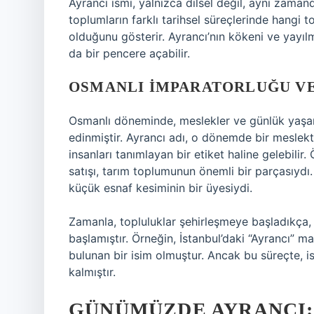
Ayrancı ismi, yalnızca dilsel değil, aynı zamand
toplumların farklı tarihsel süreçlerinde hangi t
olduğunu gösterir. Ayrancı’nın kökeni ve yayıl
da bir pencere açabilir.
OSMANLI İMPARATORLUĞU VE
Osmanlı döneminde, meslekler ve günlük yaşamı
edinmiştir. Ayrancı adı, o dönemde bir meslekt
insanları tanımlayan bir etiket haline gelebilir.
satışı, tarım toplumunun önemli bir parçasıyd
küçük esnaf kesiminin bir üyesiydi.
Zamanla, topluluklar şehirleşmeye başladıkça,
başlamıştır. Örneğin, İstanbul’daki “Ayrancı” m
bulunan bir isim olmuştur. Ancak bu süreçte, i
kalmıştır.
GÜNÜMÜZDE AYRANCI: