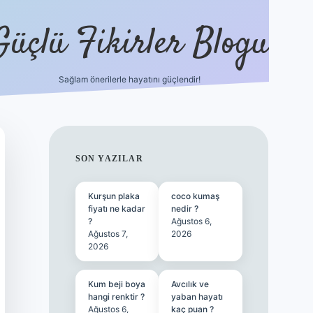
Güçlü Fikirler Blogu
Sağlam önerilerle hayatını güçlendir!
ilbet bahis sitesi
SIDEBAR
SON YAZILAR
Kurşun plaka
coco kumaş
fiyatı ne kadar
nedir ?
?
Ağustos 6,
Ağustos 7,
2026
2026
Kum beji boya
Avcılık ve
hangi renktir ?
yaban hayatı
Ağustos 6,
kaç puan ?