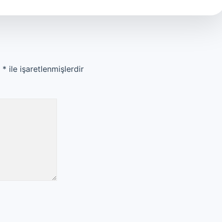
r
*
ile işaretlenmişlerdir