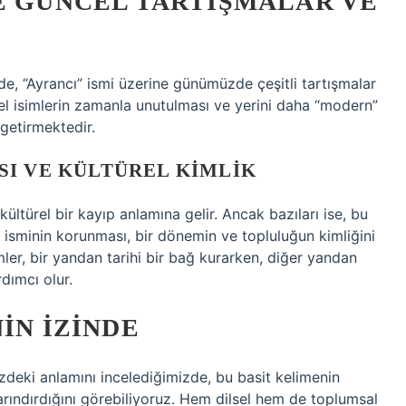
E GÜNCEL TARTIŞMALAR VE
I
nde, “Ayrancı” ismi üzerine günümüzde çeşitli tartışmalar
el isimlerin zamanla unutulması ve yerini daha “modern”
 getirmektedir.
SI VE KÜLTÜREL KIMLIK
kültürel bir kayıp anlamına gelir. Ancak bazıları ise, bu
ı isminin korunması, bir dönemin ve topluluğun kimliğini
imler, bir yandan tarihi bir bağ kurarken, diğer yandan
dımcı olur.
IN İZINDE
zdeki anlamını incelediğimizde, bu basit kelimenin
barındırdığını görebiliyoruz. Hem dilsel hem de toplumsal