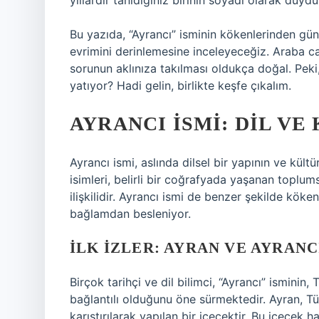
yıllardır tanıdığınız birinin soyadı olarak duyd
Bu yazıda, “Ayrancı” isminin kökenlerinden günü
evrimini derinlemesine inceleyeceğiz. Araba c
sorunun aklınıza takılması oldukça doğal. Peki,
yatıyor? Hadi gelin, birlikte keşfe çıkalım.
AYRANCI İSMI: DIL VE
Ayrancı ismi, aslında dilsel bir yapının ve kült
isimleri, belirli bir coğrafyada yaşanan toplums
ilişkilidir. Ayrancı ismi de benzer şekilde kökeni
bağlamdan besleniyor.
İLK İZLER: AYRAN VE AYRANCI
Birçok tarihçi ve dil bilimci, “Ayrancı” isminin,
bağlantılı olduğunu öne sürmektedir. Ayran, Tü
karıştırılarak yapılan bir içecektir. Bu içecek 