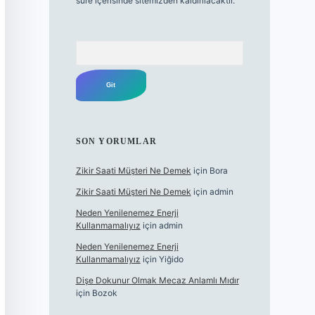
süre içerisinde sitemizden kaldırılacaktır.
Arama
SON YORUMLAR
Zikir Saati Müşteri Ne Demek
için
Bora
Zikir Saati Müşteri Ne Demek
için
admin
Neden Yenilenemez Enerji
Kullanmamalıyız
için
admin
Neden Yenilenemez Enerji
Kullanmamalıyız
için
Yiğido
Dişe Dokunur Olmak Mecaz Anlamlı Mıdır
için
Bozok