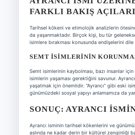
AYRANCI İSMI ÜZERIN
FARKLI BAKIŞ AÇILAR
Tarihsel kökeni ve etimolojik analizlerin ötesi
da yaşanmaktadır. Birçok kişi, bu tür geleneks
isimlere bırakması konusunda endişelerini dile
SEMT İSIMLERININ KORUNMA
Semt isimlerinin kaybolması, bazı insanlar için 
isimlerin yaşaması gerektiğini savunur. Ayranc
yaşatmak için önemlidir. “Ayrancı” gibi eski is
günümüzdeki sosyal yapıyı anlamamıza da yar
SONUÇ: AYRANCI İSMIN
Ayrancı isminin tarihsel kökenlerini ve günümü
aslında ne kadar derin bir kültürel zenginliği 