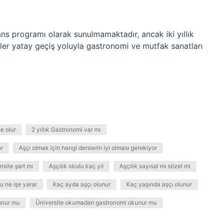
isans programı olarak sunulmamaktadır, ancak iki yıllık
ler yatay geçiş yoluyla gastronomi ve mutfak sanatları
ne olur
2 yıllık Gastronomi var mı
ır
Aşçı olmak için hangi derslerin iyi olması gerekiyor
rsite şart mı
Aşçılık okulu kaç yıl
Aşçılık sayısal mı sözel mi
u ne işe yarar
Kaç ayda aşçı olunur
Kaç yaşında aşçı olunur
unur mu
Üniversite okumadan gastronomi okunur mu