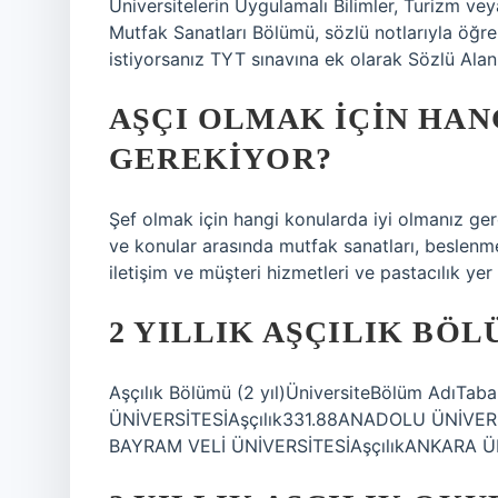
Üniversitelerin Uygulamalı Bilimler, Turizm v
Mutfak Sanatları Bölümü, sözlü notlarıyla öğ
istiyorsanız TYT sınavına ek olarak Sözlü Ala
AŞÇI OLMAK IÇIN HAN
GEREKIYOR?
Şef olmak için hangi konularda iyi olmanız gere
ve konular arasında mutfak sanatları, beslenme
iletişim ve müşteri hizmetleri ve pastacılık yer a
2 YILLIK AŞÇILIK BÖ
Aşçılık Bölümü (2 yıl)ÜniversiteBölüm AdıT
ÜNİVERSİTESİAşçılık331.88ANADOLU ÜNİVERS
BAYRAM VELİ ÜNİVERSİTESİAşçılıkANKARA ÜNİ