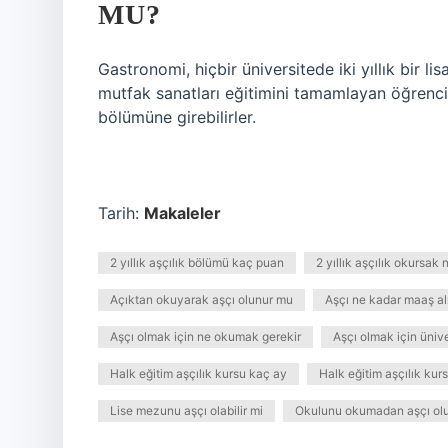
MU?
Gastronomi, hiçbir üniversitede iki yıllık bir l
mutfak sanatları eğitimini tamamlayan öğrenci
bölümüne girebilirler.
Tarih:
Makaleler
2 yıllık aşçılık bölümü kaç puan
2 yıllık aşçılık okursak 
Açıktan okuyarak aşçı olunur mu
Aşçı ne kadar maaş al
Aşçı olmak için ne okumak gerekir
Aşçı olmak için ünive
Halk eğitim aşçılık kursu kaç ay
Halk eğitim aşçılık kurs
Lise mezunu aşçı olabilir mi
Okulunu okumadan aşçı ol