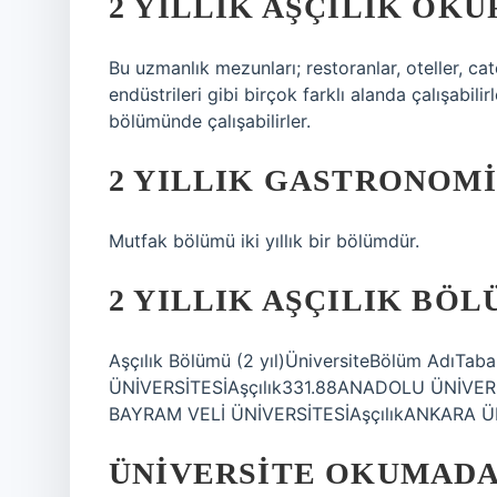
2 YILLIK AŞÇILIK OK
Bu uzmanlık mezunları; restoranlar, oteller, cat
endüstrileri gibi birçok farklı alanda çalışabili
bölümünde çalışabilirler.
2 YILLIK GASTRONOMI
Mutfak bölümü iki yıllık bir bölümdür.
2 YILLIK AŞÇILIK BÖ
Aşçılık Bölümü (2 yıl)ÜniversiteBölüm AdıT
ÜNİVERSİTESİAşçılık331.88ANADOLU ÜNİVERS
BAYRAM VELİ ÜNİVERSİTESİAşçılıkANKARA ÜNİ
ÜNIVERSITE OKUMAD