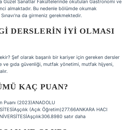
eya Güzel Sanatlar Fakültelerinde okutulan Gastronomi ve
renci almaktadır. Bu nedenle bölümde okumak
n Sınavı’na da girmeniz gerekmektedir.
GI DERSLERIN IYI OLMASI
kir? Şef olarak başarılı bir kariyer için gereken dersler
 ve gıda güvenliği, mutfak yönetimi, mutfak hijyeni,
lır.
LÜMÜ KAÇ PUAN?
aban Puanı (2023)ANADOLU
İTESİAşçılık (Açık Öğretim)277.66ANKARA HACI
VERSİTESİAşçılık306.8980 satır daha