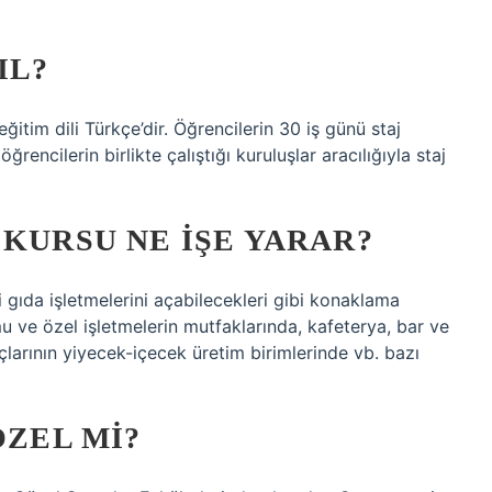
IL?
ğitim dili Türkçe’dir. Öğrencilerin 30 iş günü staj
encilerin birlikte çalıştığı kuruluşlar aracılığıyla staj
 KURSU NE IŞE YARAR?
i gıda işletmelerini açabilecekleri gibi konaklama
u ve özel işletmelerin mutfaklarında, kafeterya, bar ve
çlarının yiyecek-içecek üretim birimlerinde vb. bazı
ÖZEL MI?