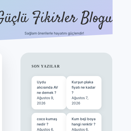
Güçlü Fikirler Blogu
Sağlam önerilerle hayatını güçlendir!
ilbet bahis sitesi
SIDEBAR
SON YAZILAR
Uydu
Kurşun plaka
alıcısında AV
fiyatı ne kadar
ne demek ?
?
Ağustos 9,
Ağustos 7,
2026
2026
coco kumaş
Kum beji boya
nedir ?
hangi renktir ?
Ağustos 6,
Ağustos 6,