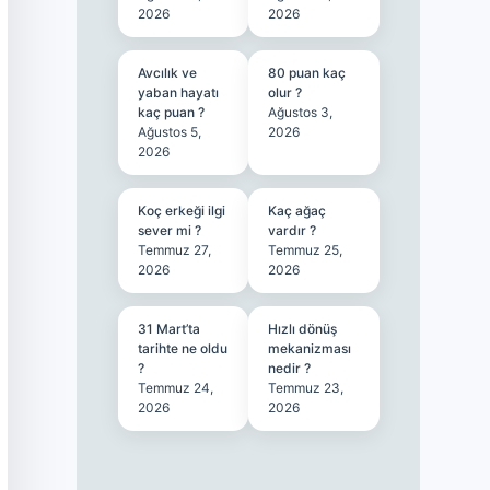
2026
2026
Avcılık ve
80 puan kaç
yaban hayatı
olur ?
kaç puan ?
Ağustos 3,
Ağustos 5,
2026
2026
Koç erkeği ilgi
Kaç ağaç
sever mi ?
vardır ?
Temmuz 27,
Temmuz 25,
2026
2026
31 Mart’ta
Hızlı dönüş
tarihte ne oldu
mekanizması
?
nedir ?
Temmuz 24,
Temmuz 23,
2026
2026