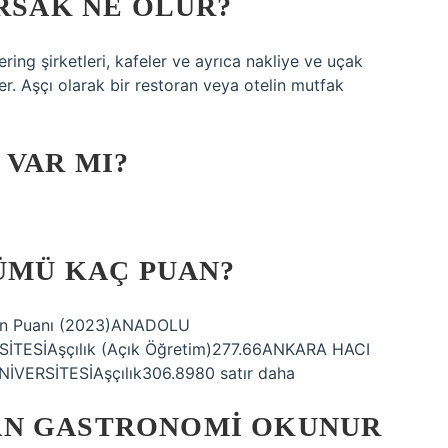
URSAK NE OLUR?
ering şirketleri, kafeler ve ayrıca nakliye ve uçak
rler. Aşçı olarak bir restoran veya otelin mutfak
 VAR MI?
LÜMÜ KAÇ PUAN?
aban Puanı (2023)ANADOLU
İTESİAşçılık (Açık Öğretim)277.66ANKARA HACI
VERSİTESİAşçılık306.8980 satır daha
AN GASTRONOMI OKUNUR