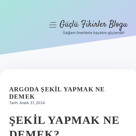
Güçlü Fikirler Blogu
menüyü
aç
Sağlam önerilerle hayatını güçlendir!
Anasayfa
Gizlilik Politikası
Yasal Uyarı
Hakkımızda
ARGODA ŞEKIL YAPMAK NE
DEMEK
Tarih: Aralık 31, 2024
ŞEKIL YAPMAK NE
DEMEK?