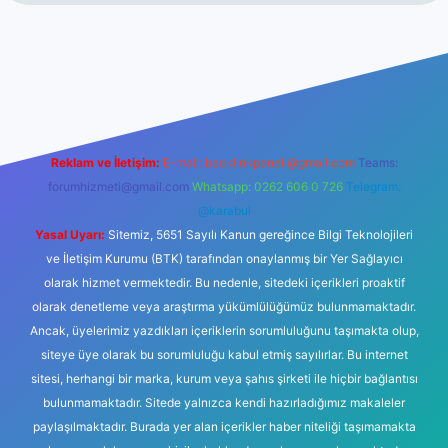
et bahis sitesi
Reklam ve İletişim:
E-mail:
backlinkpaneli@gmail.com
Teams:
forumhizmeti@gmail.com
Whatsapp: 0262 606 0 726
Telegram:
@karabul
Yasal Uyarı:
Sitemiz, 5651 Sayılı Kanun gereğince Bilgi Teknolojileri
ve İletişim Kurumu (BTK) tarafından onaylanmış bir Yer Sağlayıcı
olarak hizmet vermektedir. Bu nedenle, sitedeki içerikleri proaktif
olarak denetleme veya araştırma yükümlülüğümüz bulunmamaktadır.
Ancak, üyelerimiz yazdıkları içeriklerin sorumluluğunu taşımakta olup,
siteye üye olarak bu sorumluluğu kabul etmiş sayılırlar. Bu internet
sitesi, herhangi bir marka, kurum veya şahıs şirketi ile hiçbir bağlantısı
bulunmamaktadır. Sitede yalnızca kendi hazırladığımız makaleler
paylaşılmaktadır. Burada yer alan içerikler haber niteliği taşımamakta