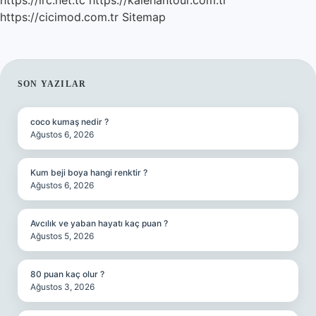
https://irc.net.tc
https://kalehantour.com.tr
https://cicimod.com.tr
Sitemap
SIDEBAR
SON YAZILAR
coco kumaş nedir ?
Ağustos 6, 2026
Kum beji boya hangi renktir ?
Ağustos 6, 2026
Avcılık ve yaban hayatı kaç puan ?
Ağustos 5, 2026
80 puan kaç olur ?
Ağustos 3, 2026