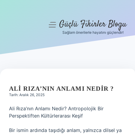
Güçlü Fikirler Blogu
menüyü
aç
Sağlam önerilerle hayatını güçlendir!
Anasayfa
Gizlilik Politikası
Yasal Uyarı
Hakkımızda
ALI RIZA’NIN ANLAMI NEDIR ?
Tarih: Aralık 26, 2025
Ali Rıza’nın Anlamı Nedir? Antropolojik Bir
Perspektiften Kültürlerarası Keşif
Bir ismin ardında taşıdığı anlam, yalnızca dilsel ya