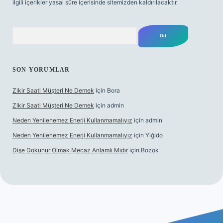
ilgili içerikler yasal süre içerisinde sitemizden kaldırılacaktır.
Arama
SON YORUMLAR
Zikir Saati Müşteri Ne Demek
için
Bora
Zikir Saati Müşteri Ne Demek
için
admin
Neden Yenilenemez Enerji Kullanmamalıyız
için
admin
Neden Yenilenemez Enerji Kullanmamalıyız
için
Yiğido
Dişe Dokunur Olmak Mecaz Anlamlı Mıdır
için
Bozok
et bahis sitesi