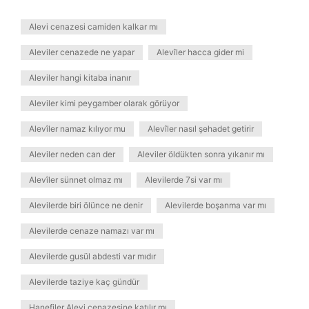
Alevi cenazesi camiden kalkar mı
Aleviler cenazede ne yapar
Alevîler hacca gider mi
Aleviler hangi kitaba inanır
Aleviler kimi peygamber olarak görüyor
Alevîler namaz kılıyor mu
Alevîler nasıl şehadet getirir
Aleviler neden can der
Aleviler öldükten sonra yıkanır mı
Alevîler sünnet olmaz mı
Alevilerde 7si var mı
Alevilerde biri ölünce ne denir
Alevilerde boşanma var mı
Alevilerde cenaze namazı var mı
Alevilerde gusül abdesti var mıdır
Alevilerde taziye kaç gündür
Hanefiler Alevi cenazesine katılır mı