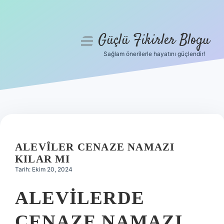
Güçlü Fikirler Blogu
menüyü
aç
Sağlam önerilerle hayatını güçlendir!
Anasayfa
Gizlilik Politikası
Yasal Uyarı
Hakkımızda
ALEVÎLER CENAZE NAMAZI
KILAR MI
Tarih: Ekim 20, 2024
ALEVILERDE
CENAZE NAMAZI