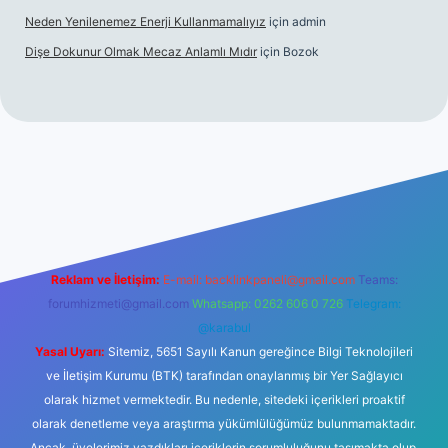
Neden Yenilenemez Enerji Kullanmamalıyız
için
admin
Dişe Dokunur Olmak Mecaz Anlamlı Mıdır
için
Bozok
 sitesi
Reklam ve İletişim:
E-mail:
backlinkpaneli@gmail.com
Teams:
forumhizmeti@gmail.com
Whatsapp: 0262 606 0 726
Telegram:
@karabul
Yasal Uyarı:
Sitemiz, 5651 Sayılı Kanun gereğince Bilgi Teknolojileri
ve İletişim Kurumu (BTK) tarafından onaylanmış bir Yer Sağlayıcı
olarak hizmet vermektedir. Bu nedenle, sitedeki içerikleri proaktif
olarak denetleme veya araştırma yükümlülüğümüz bulunmamaktadır.
Ancak, üyelerimiz yazdıkları içeriklerin sorumluluğunu taşımakta olup,