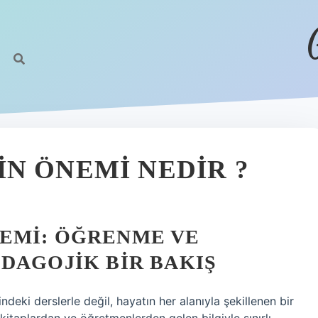
N ÖNEMI NEDIR ?
EMI: ÖĞRENME VE
DAGOJIK BIR BAKIŞ
ndeki derslerle değil, hayatın her alanıyla şekillenen bir