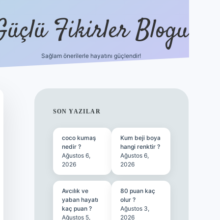
Güçlü Fikirler Blogu
Sağlam önerilerle hayatını güçlendir!
ilbet bahis sitesi
SIDEBAR
SON YAZILAR
coco kumaş
Kum beji boya
nedir ?
hangi renktir ?
Ağustos 6,
Ağustos 6,
2026
2026
Avcılık ve
80 puan kaç
yaban hayatı
olur ?
kaç puan ?
Ağustos 3,
Ağustos 5,
2026