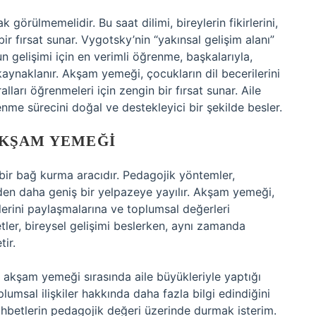
 görülmemelidir. Bu saat dilimi, bireylerin fikirlerini,
ir fırsat sunar. Vygotsky’nin “yakınsal gelişim alanı”
n gelişimi için en verimli öğrenme, başkalarıyla,
kaynaklanır. Akşam yemeği, çocukların dil becerilerini
lları öğrenmeleri için zengin bir fırsat sunar. Aile
enme sürecini doğal ve destekleyici bir şekilde besler.
AKŞAM YEMEĞI
r bağ kurma aracıdır. Pedagojik yöntemler,
rden daha geniş bir yelpazeye yayılır. Akşam yemeği,
irlerini paylaşmalarına ve toplumsal değerleri
tler, bireysel gelişimi beslerken, aynı zamanda
tir.
 akşam yemeği sırasında aile büyükleriyle yaptığı
oplumsal ilişkiler hakkında daha fazla bilgi edindiğini
sohbetlerin pedagojik değeri üzerinde durmak isterim.