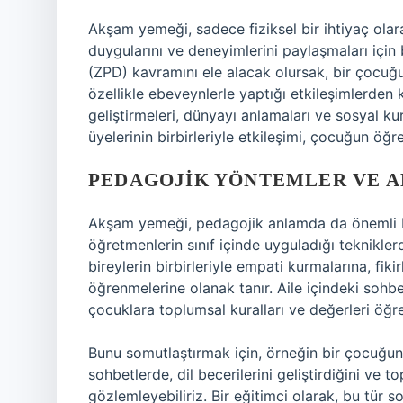
Akşam yemeği, sadece fiziksel bir ihtiyaç olarak
duygularını ve deneyimlerini paylaşmaları için b
(ZPD) kavramını ele alacak olursak, bir çocuğu
özellikle ebeveynlerle yaptığı etkileşimlerden 
geliştirmeleri, dünyayı anlamaları ve sosyal kura
üyelerinin birbirleriyle etkileşimi, çocuğun öğr
PEDAGOJIK YÖNTEMLER VE 
Akşam yemeği, pedagojik anlamda da önemli bi
öğretmenlerin sınıf içinde uyguladığı teknikle
bireylerin birbirleriyle empati kurmalarına, fik
öğrenmelerine olanak tanır. Aile içindeki sohbe
çocuklara toplumsal kuralları ve değerleri öğre
Bunu somutlaştırmak için, örneğin bir çocuğun
sohbetlerde, dil becerilerini geliştirdiğini ve t
gözlemleyebiliriz. Bir eğitimci olarak, bu tür 