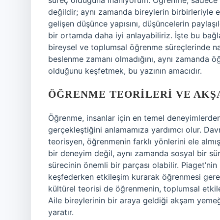
süreç olduğuna inanıyorum. Öğrenme, sadece ki
değildir; aynı zamanda bireylerin birbirleriyle e
gelişen düşünce yapısını, düşüncelerin paylaşıl
bir ortamda daha iyi anlayabiliriz. İşte bu bağ
bireysel ve toplumsal öğrenme süreçlerinde na
beslenme zamanı olmadığını, aynı zamanda öğ
olduğunu keşfetmek, bu yazının amacıdır.
ÖĞRENME TEORILERI VE AKŞ
Öğrenme, insanlar için en temel deneyimlerden b
gerçekleştiğini anlamamıza yardımcı olur. Davr
teorisyen, öğrenmenin farklı yönlerini ele almı
bir deneyim değil, aynı zamanda sosyal bir s
sürecinin önemli bir parçası olabilir. Piaget’nin
keşfederken etkileşim kurarak öğrenmesi gerek
kültürel teorisi de öğrenmenin, toplumsal etki
Aile bireylerinin bir araya geldiği akşam yeme
yaratır.