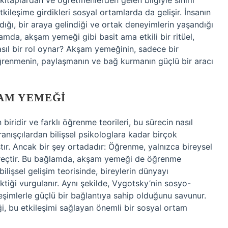
taplardan ve öğretmenlerden gelen bilgiyle sınırlı
tkileşime girdikleri sosyal ortamlarda da gelişir. İnsanın
dığı, bir araya gelindiği ve ortak deneyimlerin yaşandığı
lamda, akşam yemeği gibi basit ama etkili bir ritüel,
sıl bir rol oynar? Akşam yemeğinin, sadece bir
renmenin, paylaşmanın ve bağ kurmanın güçlü bir aracı
AM YEMEĞI
iridir ve farklı öğrenme teorileri, bu sürecin nasıl
anışçılardan bilişsel psikologlara kadar birçok
ştır. Ancak bir şey ortadadır: Öğrenme, yalnızca bireysel
üreçtir. Bu bağlamda, akşam yemeği de öğrenme
 bilişsel gelişim teorisinde, bireylerin dünyayı
tiği vurgulanır. Aynı şekilde, Vygotsky’nin sosyo-
leşimlerle güçlü bir bağlantıya sahip olduğunu savunur.
ği, bu etkileşimi sağlayan önemli bir sosyal ortam