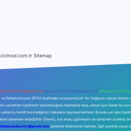
/cicimod.com.tr
Sitemap
backlinkpaneli@gmail.com
Teams:
forumhizmeti@gmail.com
Whatsapp: 0262 60
i ve İletişim Kurumu (BTK) tarafından onaylanmış bir Yer Sağlayıcı olarak hizmet v
azdıkları içeriklerin sorumluluğunu taşımakta olup, siteye üye olarak bu sorumlul
e yalnızca kendi hazırladığımız makaleler paylaşılmaktadır. Burada yer alan içeri
likleri tamamen tesadüfidir. Sitemiz, kar amacı gütmeyen ve tamamen ücretsiz bir
klinkpanelicomtr@gmail.com
adresine bildirmeniz halinde, ilgili içerikler yasal 