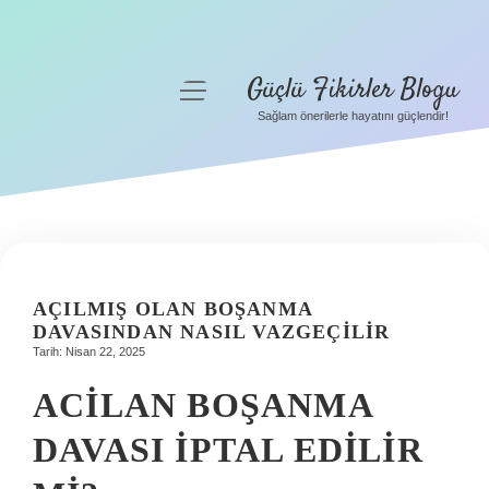
Güçlü Fikirler Blogu
menüyü
aç
Sağlam önerilerle hayatını güçlendir!
Anasayfa
Gizlilik Politikası
Yasal Uyarı
Hakkımızda
AÇILMIŞ OLAN BOŞANMA
DAVASINDAN NASIL VAZGEÇILIR
Tarih: Nisan 22, 2025
ACILAN BOŞANMA
DAVASI IPTAL EDILIR