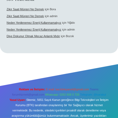
Zikir Saati Müşteri Ne Demek
için
Bora
Zikir Saati Müşteri Ne Demek
için
admin
Neden Yenilenemez Enerji Kullanmamalıyız
için
Yiğido
Neden Yenilenemez Enerji Kullanmamalıyız
için
admin
Dişe Dokunur Olmak Mecaz Anlamlı Mıdır
için
Bozok
Reklam ve İletişim:
E-mail:
backlinkpaneli@gmail.com
Teams:
forumhizmeti@gmail.com
Whatsapp: 0262 606 0 726
Telegram: @karabul
Yasal Uyarı:
Sitemiz, 5651 Sayılı Kanun gereğince Bilgi Teknolojileri ve İletişim
Kurumu (BTK) tarafından onaylanmış bir Yer Sağlayıcı olarak hizmet
vermektedir. Bu nedenle, sitedeki içerikleri proaktif olarak denetleme veya
araştırma yükümlülüğümüz bulunmamaktadır. Ancak, üyelerimiz yazdıkları