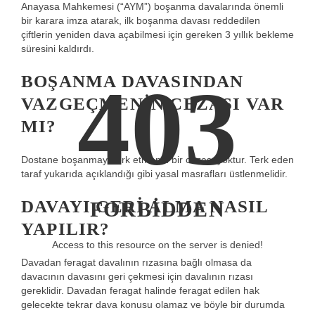
Anayasa Mahkemesi (“AYM”) boşanma davalarında önemli
bir karara imza atarak, ilk boşanma davası reddedilen
çiftlerin yeniden dava açabilmesi için gereken 3 yıllık bekleme
süresini kaldırdı.
403
BOŞANMA DAVASINDAN
VAZGEÇMENIN CEZASI VAR
MI?
Dostane boşanmayı terk etmenin bir cezası yoktur. Terk eden
taraf yukarıda açıklandığı gibi yasal masrafları üstlenmelidir.
DAVAYI GERI ALMA NASIL
FORBIDDEN
YAPILIR?
Access to this resource on the server is denied!
Davadan feragat davalının rızasına bağlı olmasa da
davacının davasını geri çekmesi için davalının rızası
gereklidir. Davadan feragat halinde feragat edilen hak
gelecekte tekrar dava konusu olamaz ve böyle bir durumda