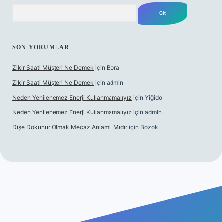
Arama
SON YORUMLAR
Zikir Saati Müşteri Ne Demek
için
Bora
Zikir Saati Müşteri Ne Demek
için
admin
Neden Yenilenemez Enerji Kullanmamalıyız
için
Yiğido
Neden Yenilenemez Enerji Kullanmamalıyız
için
admin
Dişe Dokunur Olmak Mecaz Anlamlı Mıdır
için
Bozok
s sitesi