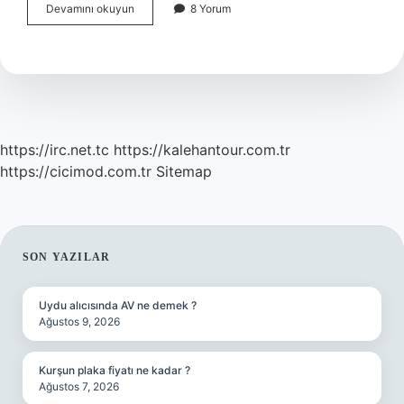
Philadelphia
Devamını okuyun
8 Yorum
Roll
Içinde
Ne
Var
https://irc.net.tc
https://kalehantour.com.tr
https://cicimod.com.tr
Sitemap
SIDEBAR
SON YAZILAR
Uydu alıcısında AV ne demek ?
Ağustos 9, 2026
Kurşun plaka fiyatı ne kadar ?
Ağustos 7, 2026