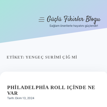
Güçlü Fikirler Blogu
menüyü
aç
Sağlam önerilerle hayatını güçlendir!
Anasayfa
Gizlilik Politikası
Yasal Uyarı
ETIKET:
YENGEÇ SURIMI ÇIĞ MI
Hakkımızda
PHILADELPHIA ROLL IÇINDE NE
VAR
Tarih: Ekim 13, 2024