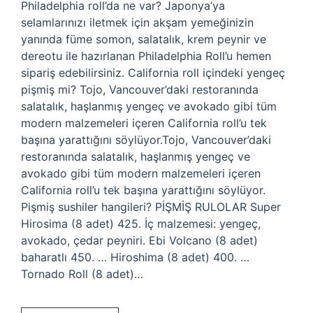
Philadelphia roll’da ne var? Japonya’ya
selamlarınızı iletmek için akşam yemeğinizin
yanında füme somon, salatalık, krem ​​peynir ve
dereotu ile hazırlanan Philadelphia Roll’u hemen
sipariş edebilirsiniz. California roll içindeki yengeç
pişmiş mi? Tojo, Vancouver’daki restoranında
salatalık, haşlanmış yengeç ve avokado gibi tüm
modern malzemeleri içeren California roll’u tek
başına yarattığını söylüyor.Tojo, Vancouver’daki
restoranında salatalık, haşlanmış yengeç ve
avokado gibi tüm modern malzemeleri içeren
California roll’u tek başına yarattığını söylüyor.
Pişmiş sushiler hangileri? PİŞMİŞ RULOLAR Super
Hirosima (8 adet) 425. İç malzemesi: yengeç,
avokado, çedar peyniri. Ebi Volcano (8 adet)
baharatlı 450. … Hiroshima (8 adet) 400. …
Tornado Roll (8 adet)…