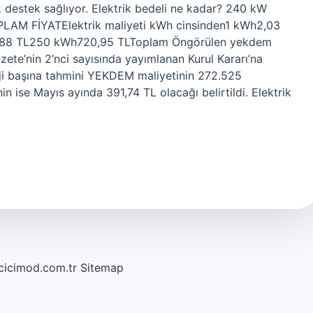
rek destek sağlıyor. Elektrik bedeli ne kadar? 240 kW
TOPLAM FİYATElektrik maliyeti kWh cinsinden1 kWh2,03
,88 TL250 kWh720,95 TLToplam Öngörülen yekdem
zete’nin 2’nci sayısında yayımlanan Kurul Kararı’na
erji başına tahmini YEKDEM maliyetinin 272.525
 ise Mayıs ayında 391,74 TL olacağı belirtildi. Elektrik
/cicimod.com.tr
Sitemap