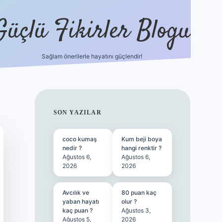
Güçlü Fikirler Blogu
Sağlam önerilerle hayatını güçlendir!
ilbet bahis sitesi
SIDEBAR
SON YAZILAR
coco kumaş
Kum beji boya
nedir ?
hangi renktir ?
Ağustos 6,
Ağustos 6,
2026
2026
Avcılık ve
80 puan kaç
yaban hayatı
olur ?
kaç puan ?
Ağustos 3,
Ağustos 5,
2026