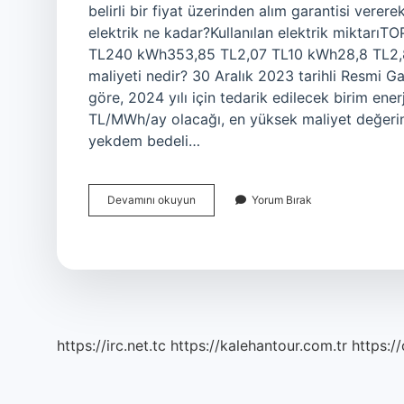
belirli bir fiyat üzerinden alım garantisi vere
elektrik ne kadar?Kullanılan elektrik miktarı
TL240 kWh353,85 TL2,07 TL10 kWh28,8 TL2
maliyeti nedir? 30 Aralık 2023 tarihli Resmi Ga
göre, 2024 yılı için tedarik edilecek birim en
TL/MWh/ay olacağı, en yüksek maliyet değerinin
yekdem bedeli…
Yekdem
Devamını okuyun
Yorum Bırak
Bedeli
Ne
Kadar
https://irc.net.tc
https://kalehantour.com.tr
https:/