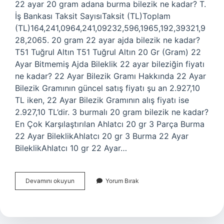
22 ayar 20 gram adana burma bilezik ne kadar? T.
İş Bankası Taksit SayısıTaksit (TL)Toplam
(TL)164,241,0964,241,09232,596,1965,192,39321,9
28,2065. 20 gram 22 ayar ajda bilezik ne kadar?
T51 Tuğrul Altın T51 Tuğrul Altın 20 Gr (Gram) 22
Ayar Bitmemiş Ajda Bileklik 22 ayar bileziğin fiyatı
ne kadar? 22 Ayar Bilezik Gramı Hakkında 22 Ayar
Bilezik Gramının güncel satış fiyatı şu an 2.927,10
TL iken, 22 Ayar Bilezik Gramının alış fiyatı ise
2.927,10 TL’dir. 3 burmalı 20 gram bilezik ne kadar?
En Çok Karşılaştırılan Ahlatcı 20 gr 3 Parça Burma
22 Ayar BileklikAhlatcı 20 gr 3 Burma 22 Ayar
BileklikAhlatcı 10 gr 22 Ayar…
22
Devamını okuyun
Yorum Bırak
Ayar
Bilezik
20
Gram