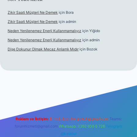
Zikir Saati Müşteri Ne Demek
için
Bora
Zikir Saati Müşteri Ne Demek
için
admin
Neden Yenilenemez Enerji Kullanmamalıyız
için
Yiğido
Neden Yenilenemez Enerji Kullanmamalıyız
için
admin
Dişe Dokunur Olmak Mecaz Anlamlı Mıdır
için
Bozok
his sitesi
Reklam ve İletişim:
E-mail:
backlinkpaneli@gmail.com
Teams:
forumhizmeti@gmail.com
Whatsapp: 0262 606 0 726
Telegram:
@karabul