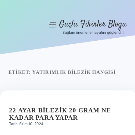
Güçlü Fikirler Blogu
menüyü
aç
Sağlam önerilerle hayatını güçlendir!
Anasayfa
Gizlilik Politikası
Yasal Uyarı
ETIKET:
YATIRIMLIK BILEZIK HANGISI
Hakkımızda
22 AYAR BILEZIK 20 GRAM NE
KADAR PARA YAPAR
Tarih: Ekim 10, 2024