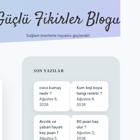
Güçlü Fikirler Blogu
Sağlam önerilerle hayatını güçlendir!
ilbet bahis sitesi
SIDEBAR
SON YAZILAR
coco kumaş
Kum beji boya
nedir ?
hangi renktir ?
Ağustos 6,
Ağustos 6,
2026
2026
Avcılık ve
80 puan kaç
yaban hayatı
olur ?
kaç puan ?
Ağustos 3,
Ağustos 5,
2026