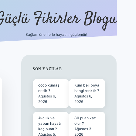
Güçlü Fikirler Blogu
Sağlam önerilerle hayatını güçlendir!
ilbet bahis s
SIDEBAR
SON YAZILAR
coco kumaş
Kum beji boya
nedir ?
hangi renktir ?
Ağustos 6,
Ağustos 6,
2026
2026
Avcılık ve
80 puan kaç
yaban hayatı
olur ?
kaç puan ?
Ağustos 3,
Ağustos 5,
2026