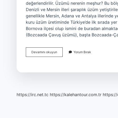
değerlendirilir. Üzümü nerenin meşhur? Bu bölg
Denizli ve Mersin illeri şaraplık üzüm yetiştiril
genellikle Mersin, Adana ve Antalya illerinde y
kuru üzüm üretiminde Türkiye’de ilk sırada yer
Bornova ilçesi olup ismini de buradan almakt
(Bozcaada Çavuş üzümü), başta Bozcaada-Ç
Çavuş
Devamını okuyun
Yorum Bırak
Üzümü
Nerenin
https://irc.net.tc
https://kalehantour.com.tr
https:/