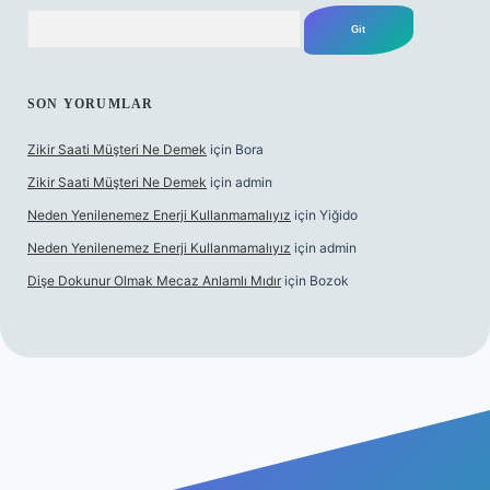
Arama
SON YORUMLAR
Zikir Saati Müşteri Ne Demek
için
Bora
Zikir Saati Müşteri Ne Demek
için
admin
Neden Yenilenemez Enerji Kullanmamalıyız
için
Yiğido
Neden Yenilenemez Enerji Kullanmamalıyız
için
admin
Dişe Dokunur Olmak Mecaz Anlamlı Mıdır
için
Bozok
is sitesi