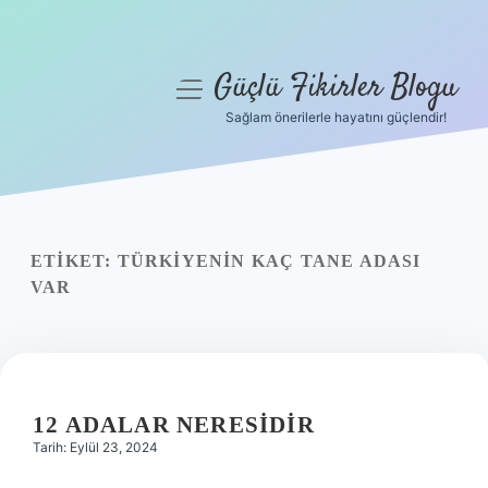
Güçlü Fikirler Blogu
menüyü
aç
Sağlam önerilerle hayatını güçlendir!
Anasayfa
Gizlilik Politikası
Yasal Uyarı
ETIKET:
TÜRKIYENIN KAÇ TANE ADASI
VAR
Hakkımızda
12 ADALAR NERESIDIR
Tarih: Eylül 23, 2024