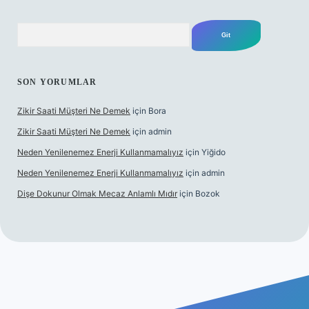
Arama
SON YORUMLAR
Zikir Saati Müşteri Ne Demek
için
Bora
Zikir Saati Müşteri Ne Demek
için
admin
Neden Yenilenemez Enerji Kullanmamalıyız
için
Yiğido
Neden Yenilenemez Enerji Kullanmamalıyız
için
admin
Dişe Dokunur Olmak Mecaz Anlamlı Mıdır
için
Bozok
s sitesi