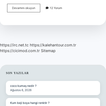
Türkiye
Devamını okuyun
12 Yorum
Hangi
Konumda
Yer
Alıyor
https://irc.net.tc
https://kalehantour.com.tr
https://cicimod.com.tr
Sitemap
SIDEBAR
SON YAZILAR
coco kumaş nedir ?
Ağustos 6, 2026
Kum beji boya hangi renktir ?