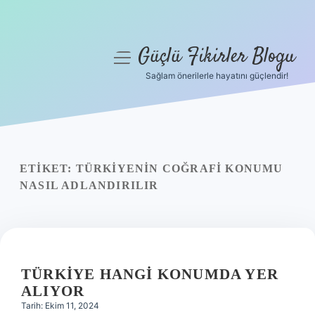
Güçlü Fikirler Blogu
menüyü
aç
Sağlam önerilerle hayatını güçlendir!
Anasayfa
Gizlilik Politikası
Yasal Uyarı
ETIKET:
TÜRKIYENIN COĞRAFI KONUMU
NASIL ADLANDIRILIR
Hakkımızda
TÜRKIYE HANGI KONUMDA YER
ALIYOR
Tarih: Ekim 11, 2024