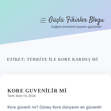
Güçlü Fikirler Blogu
menüyü
aç
Sağlam önerilerle hayatını güçlendir!
Anasayfa
Gizlilik Politikası
Yasal Uyarı
ETIKET:
TÜRKIYE ILE KORE KARDEŞ MI
Hakkımızda
KORE GUVENILIR MI
Tarih: Ekim 13, 2024
Kore güvenli mi? Güney Kore dünyanın en güvenilir