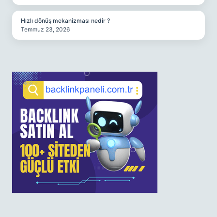
Hızlı dönüş mekanizması nedir ?
Temmuz 23, 2026