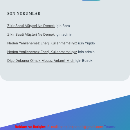
SON YORUMLAR
Zikir Saati Müşteri Ne Demek
için
Bora
Zikir Saati Müşteri Ne Demek
için
admin
Neden Yenilenemez Enerji Kullanmamalıyız
için
Yiğido
Neden Yenilenemez Enerji Kullanmamalıyız
için
admin
Dişe Dokunur Olmak Mecaz Anlamlı Mıdır
için
Bozok
his sitesi
Reklam ve İletişim:
E-mail:
backlinkpaneli@gmail.com
Teams: