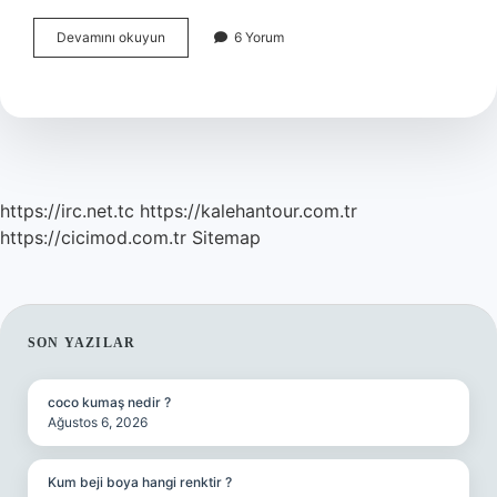
Osmanlının
Devamını okuyun
6 Yorum
Tarihini
Yazan
Kimdir
https://irc.net.tc
https://kalehantour.com.tr
https://cicimod.com.tr
Sitemap
SIDEBAR
SON YAZILAR
coco kumaş nedir ?
Ağustos 6, 2026
Kum beji boya hangi renktir ?