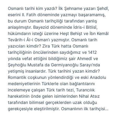
Osmanlı tarihi kim yazdı? İlk Şehname yazarı Şehdî,
eserini II. Fatih döneminde yazmayı başaramamış,
bu durum Osmanlı tarihçiliği tarafından yanlış
anlaşılmıştır. Bayezid döneminde İdris-i Bitlisî,
hükümdarın isteği üzerine Heşt Behişt ve İbn Kemâl
Tevârih-i Âl-i Osman’ı yazmıştır. Osmanlı tarih
yazıcıları kimdir? Zira Türk hatta Osmanlı
tarihçiliğinin öncülerinden saydığımız ve 1412
yılında vefat ettiğini bildiğimiz şair Ahmedî ve
Şeyhoğlu Mustafa da Germiyanoğlu Sarayı’nda
yetişmiş insanlardır. Türk tarihini yazan kimdir?
Romantik coşkunun yönlendirdiği ve eski Anadolu
medeniyetlerinin Türklerle olan bağlantılarını
incelemeye çalışan Türk tarih tezi, Turancılık
hareketinin önde gelen isimlerinden Nihal Atsız
tarafından bilimsel gerçeklerden uzak olduğu
gerekçesiyle eleştirilmiştir. Osmanlının ilk tarihçisi…