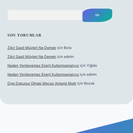
Arama
SON YORUMLAR
Zikir Saati Müşteri Ne Demek
için
Bora
Zikir Saati Müşteri Ne Demek
için
admin
Neden Yenilenemez Enerji Kullanmamalıyız
için
Yiğido
Neden Yenilenemez Enerji Kullanmamalıyız
için
admin
Dişe Dokunur Olmak Mecaz Anlamlı Mıdır
için
Bozok
s sitesi