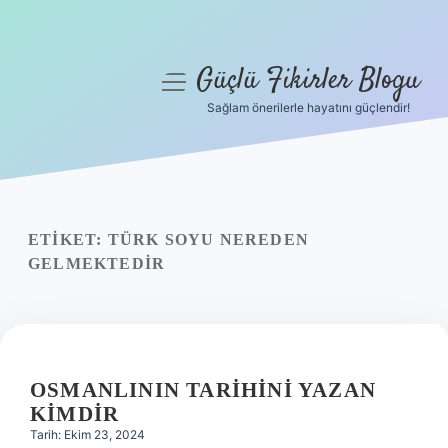
Güçlü Fikirler Blogu
menüyü
aç
Sağlam önerilerle hayatını güçlendir!
Anasayfa
Gizlilik Politikası
Yasal Uyarı
ETIKET:
TÜRK SOYU NEREDEN
GELMEKTEDIR
Hakkımızda
OSMANLININ TARIHINI YAZAN
KIMDIR
Tarih: Ekim 23, 2024