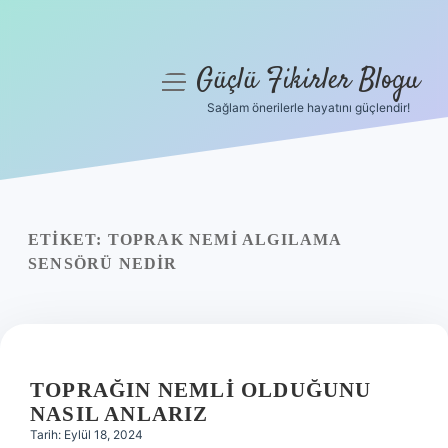
Güçlü Fikirler Blogu
menüyü
aç
Sağlam önerilerle hayatını güçlendir!
Anasayfa
Gizlilik Politikası
Yasal Uyarı
ETIKET:
TOPRAK NEMI ALGILAMA
SENSÖRÜ NEDIR
Hakkımızda
TOPRAĞIN NEMLI OLDUĞUNU
NASIL ANLARIZ
Tarih: Eylül 18, 2024