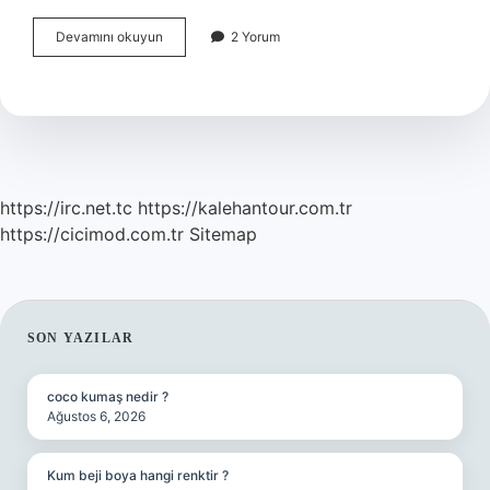
Toprağın
Devamını okuyun
2 Yorum
Nemli
Olduğunu
Nasıl
Anlarız
https://irc.net.tc
https://kalehantour.com.tr
https://cicimod.com.tr
Sitemap
SIDEBAR
SON YAZILAR
coco kumaş nedir ?
Ağustos 6, 2026
Kum beji boya hangi renktir ?