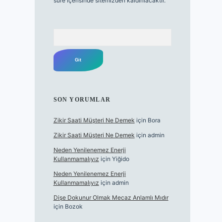
süre içerisinde sitemizden kaldırılacaktır.
Arama
SON YORUMLAR
Zikir Saati Müşteri Ne Demek
için
Bora
Zikir Saati Müşteri Ne Demek
için
admin
Neden Yenilenemez Enerji
Kullanmamalıyız
için
Yiğido
Neden Yenilenemez Enerji
Kullanmamalıyız
için
admin
Dişe Dokunur Olmak Mecaz Anlamlı Mıdır
için
Bozok