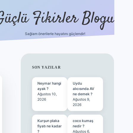
Güçlü Fikirler Blogu
Sağlam önerilerle hayatını güçlendir!
ilbet bahis sitesi
SIDEBAR
SON YAZILAR
Neymar hangi
Uydu
ayak ?
alıcısında AV
Ağustos 10,
ne demek ?
2026
Ağustos 9,
2026
Kurşun plaka
coco kumaş
fiyatı ne kadar
nedir ?
?
Ağustos 6,