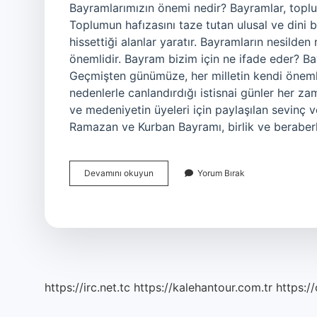
Bayramlarımızın önemi nedir? Bayramlar, toplu
Toplumun hafızasını taze tutan ulusal ve din
hissettiği alanlar yaratır. Bayramların nesilde
önemlidir. Bayram bizim için ne ifade eder? Ba
Geçmişten günümüze, her milletin kendi önemli t
nedenlerle canlandırdığı istisnai günler her z
ve medeniyetin üyeleri için paylaşılan sevinç v
Ramazan ve Kurban Bayramı, birlik ve beraber
Bayram
Devamını okuyun
Yorum Bırak
Kutlamak
Neden
Önemlidir
https://irc.net.tc
https://kalehantour.com.tr
https:/